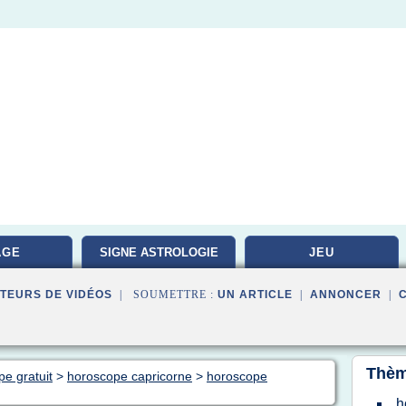
AGE
SIGNE ASTROLOGIE
JEU
TEURS DE VIDÉOS
| SOUMETTRE :
UN ARTICLE
|
ANNONCER
|
Thèm
pe gratuit
>
horoscope capricorne
>
horoscope
h