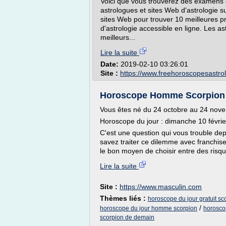
Voici que vous trouverez des examens 
astrologues et sites Web d'astrologie 
sites Web pour trouver 10 meilleures p
d'astrologie accessible en ligne. Les a
meilleurs...
Lire la suite
Date:
2019-02-10 03:26:01
Site :
https://www.freehoroscopesastro
Horoscope Homme Scorpion d
Vous êtes né du 24 octobre au 24 nov
Horoscope du jour : dimanche 10 févri
C'est une question qui vous trouble dep
savez traiter ce dilemme avec franchis
le bon moyen de choisir entre des risque
Lire la suite
Site :
https://www.masculin.com
Thèmes liés :
horoscope du jour gratuit 
/
horoscope du jour homme scorpion
horosco
scorpion de demain