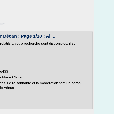
com
écan : Page 1/10 : All ...
latifs a votre recherche sont disponibles, il suffit
cle433
 Marie Claire
ns. Le raisonnable et la modération font un come-
de Vénus...