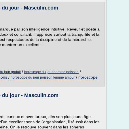
du jour - Masculin.com
marque par son intelligence intuitive. Rêveur et poète à
ux et conciliant. Il apprécie surtout la tranquillité et la
est respectueux de la discipline et de la hiérarchie.
e montrer un excellent...
/
/
 jour gratuit
horoscope du jour homme poisson
sons
/
/
horoscope
horoscope du jour poisson femme amour
du jour - Masculin.com
rdi, curieux et aventureux, dès son plus jeune âge.
'un excellent sens de l'organisation, il réussit dans les
leine. On le retrouve souvent dans les sphères