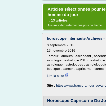
Articles sélectionnés pour 
homme du jour
13 articles
→
Aucune vidéo sélectionnée pour ce thème
horoscope internaute Archives 
8 septembre 2016
18 novembre 2016
amour , amours , ascendant , ascendants
astrologie , astrologie 2015 , astrologie
astrologue , astrologues , astrolologogie
boutique , cancer , capricorne , cartes ,
Lire la suite
Site :
https://www.france-amour-voyanc
Horoscope Capricorne Du Jo