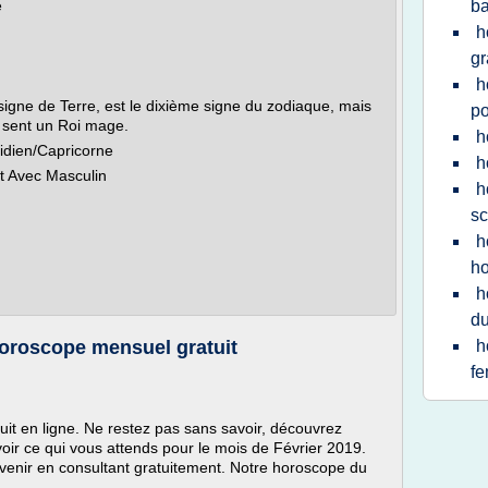
e
b
h
gr
h
signe de Terre, est le dixième signe du zodiaque, mais
po
e sent un Roi mage.
h
tidien/Capricorne
h
t Avec Masculin
h
sc
h
h
h
du
horoscope mensuel gratuit
h
fe
it en ligne. Ne restez pas sans savoir, découvrez
ir ce qui vous attends pour le mois de Février 2019.
venir en consultant gratuitement. Notre horoscope du