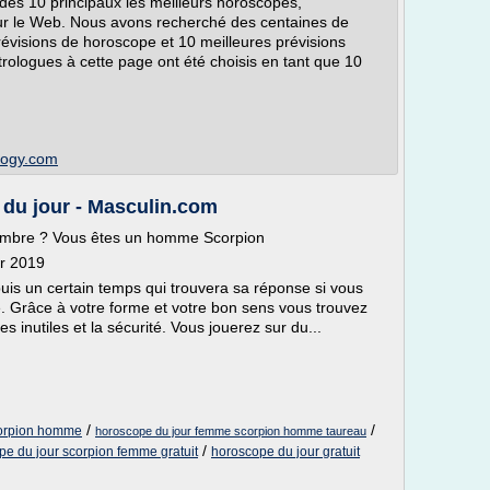
des 10 principaux les meilleurs horoscopes,
sur le Web. Nous avons recherché des centaines de
révisions de horoscope et 10 meilleures prévisions
strologues à cette page ont été choisis en tant que 10
logy.com
u jour - Masculin.com
embre ? Vous êtes un homme Scorpion
er 2019
uis un certain temps qui trouvera sa réponse si vous
e. Grâce à votre forme et votre bon sens vous trouvez
s inutiles et la sécurité. Vous jouerez sur du...
/
/
scorpion homme
horoscope du jour femme scorpion homme taureau
/
pe du jour scorpion femme gratuit
horoscope du jour gratuit