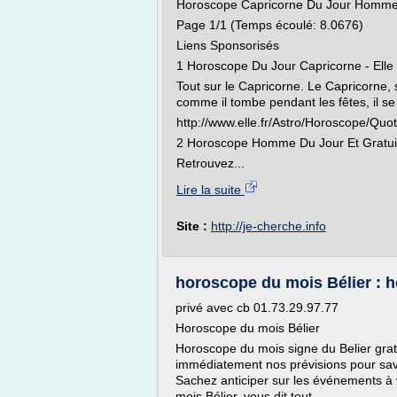
Horoscope Capricorne Du Jour Homm
Page 1/1 (Temps écoulé: 8.0676)
Liens Sponsorisés
1 Horoscope Du Jour Capricorne - Elle
Tout sur le Capricorne. Le Capricorne, 
comme il tombe pendant les fêtes, il s
http://www.elle.fr/Astro/Horoscope/Quo
2 Horoscope Homme Du Jour Et Gratui
Retrouvez...
Lire la suite
Site :
http://je-cherche.info
horoscope du mois Bélier : 
privé avec cb 01.73.29.97.77
Horoscope du mois Bélier
Horoscope du mois signe du Belier gratu
immédiatement nos prévisions pour savo
Sachez anticiper sur les événements à 
mois Bélier, vous dit tout...