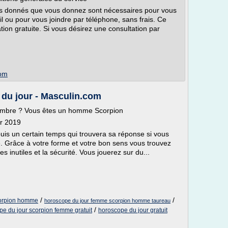
es donnés que vous donnez sont nécessaires pour vous
il ou pour vous joindre par téléphone, sans frais. Ce
ion gratuite. Si vous désirez une consultation par
com
u jour - Masculin.com
embre ? Vous êtes un homme Scorpion
er 2019
uis un certain temps qui trouvera sa réponse si vous
e. Grâce à votre forme et votre bon sens vous trouvez
s inutiles et la sécurité. Vous jouerez sur du...
/
/
scorpion homme
horoscope du jour femme scorpion homme taureau
/
pe du jour scorpion femme gratuit
horoscope du jour gratuit