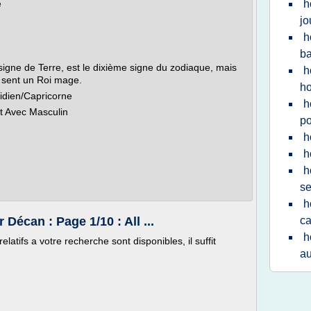
e
h
jo
h
b
signe de Terre, est le dixième signe du zodiaque, mais
h
e sent un Roi mage.
h
tidien/Capricorne
h
t Avec Masculin
po
h
h
h
s
h
écan : Page 1/10 : All ...
ca
h
latifs a votre recherche sont disponibles, il suffit
au