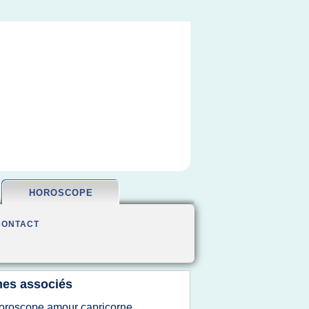
HOROSCOPE
CONTACT
es associés
oroscope amour capricorne