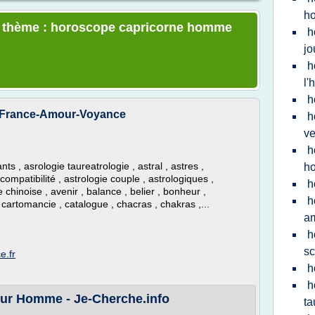
h
le thème : horoscope capricorne homme
h
jo
h
l
h
- France-Amour-Voyance
h
v
h
 , asrologie taureatrologie , astral , astres ,
h
 compatibilité , astrologie couple , astrologiques ,
h
 chinoise , avenir , balance , belier , bonheur ,
h
 cartomancie , catalogue , chacras , chakras ,...
a
h
sc
e.fr
h
h
ur Homme - Je-Cherche.info
ta