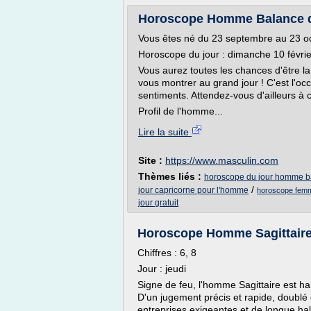
Horoscope Homme Balance du
Vous êtes né du 23 septembre au 23 o
Horoscope du jour : dimanche 10 févri
Vous aurez toutes les chances d'être la
vous montrer au grand jour ! C'est l'oc
sentiments. Attendez-vous d'ailleurs à 
Profil de l'homme...
Lire la suite
Site :
https://www.masculin.com
Thèmes liés :
horoscope du jour homme b
/
jour capricorne pour l'homme
horoscope femm
jour gratuit
Horoscope Homme Sagittaire 
Chiffres : 6, 8
Jour : jeudi
Signe de feu, l'homme Sagittaire est ha
D'un jugement précis et rapide, doublé d
entreprises exigeantes et de longue ha