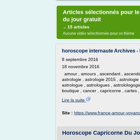
Articles sélectionnés pour 
du jour gratuit
15 articles
→
Aucune vidéo sélectionnée pour ce thème
horoscope internaute Archives 
8 septembre 2016
18 novembre 2016
amour , amours , ascendant , ascendants
astrologie , astrologie 2015 , astrologie
astrologue , astrologues , astrolologogie
boutique , cancer , capricorne , cartes ,
Lire la suite
Site :
https://www.france-amour-voyanc
Horoscope Capricorne Du Jo