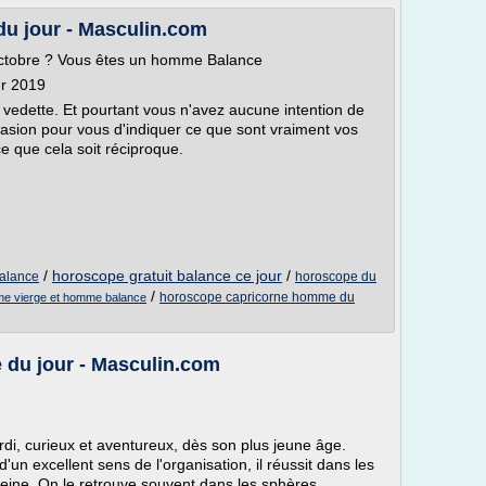
 jour - Masculin.com
ctobre ? Vous êtes un homme Balance
er 2019
 vedette. Et pourtant vous n'avez aucune intention de
casion pour vous d'indiquer ce que sont vraiment vos
ce que cela soit réciproque.
/
horoscope gratuit balance ce jour
/
alance
horoscope du
/
horoscope capricorne homme du
e vierge et homme balance
du jour - Masculin.com
rdi, curieux et aventureux, dès son plus jeune âge.
'un excellent sens de l'organisation, il réussit dans les
leine. On le retrouve souvent dans les sphères