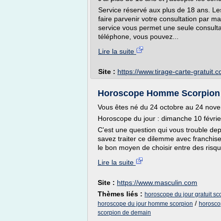
Service réservé aux plus de 18 ans. L
faire parvenir votre consultation par ma
service vous permet une seule consultat
téléphone, vous pouvez...
Lire la suite
Site :
https://www.tirage-carte-gratuit.
Horoscope Homme Scorpion d
Vous êtes né du 24 octobre au 24 nov
Horoscope du jour : dimanche 10 févri
C'est une question qui vous trouble dep
savez traiter ce dilemme avec franchis
le bon moyen de choisir entre des risque
Lire la suite
Site :
https://www.masculin.com
Thèmes liés :
horoscope du jour gratuit 
/
horoscope du jour homme scorpion
horosco
scorpion de demain