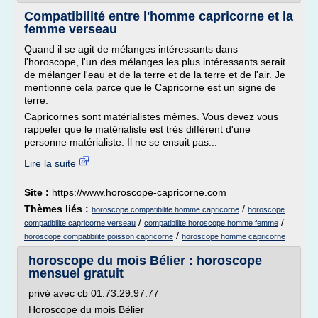
Compatibilité entre l'homme capricorne et la
femme verseau
Quand il se agit de mélanges intéressants dans
l'horoscope, l'un des mélanges les plus intéressants serait
de mélanger l'eau et de la terre et de la terre et de l'air. Je
mentionne cela parce que le Capricorne est un signe de
terre.
Capricornes sont matérialistes mêmes. Vous devez vous
rappeler que le matérialiste est très différent d'une
personne matérialiste. Il ne se ensuit pas...
Lire la suite
Site :
https://www.horoscope-capricorne.com
Thèmes liés :
/
horoscope compatibilite homme capricorne
horoscope
/
/
compatibilite capricorne verseau
compatibilite horoscope homme femme
/
horoscope compatibilite poisson capricorne
horoscope homme capricorne
horoscope du mois Bélier : horoscope
mensuel gratuit
privé avec cb 01.73.29.97.77
Horoscope du mois Bélier