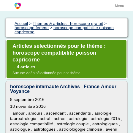
Menu
Accueil
>
Thèmes & articles : horoscope gratuit
>
horoscope femme
>
horoscope compatibilite poisson
capricorne
Articles sélectionnés pour le thème :
horoscope compatibilite poisson
capricorne
4 articles
→
Aucune vidéo sélectionnée pour ce thème
horoscope internaute Archives - France-Amour-
Voyance
8 septembre 2016
18 novembre 2016
amour , amours , ascendant , ascendants , asrologie
taureatrologie , astral , astres , astrologie , astrologie 2015 ,
astrologie compatibilité , astrologie couple , astrologiques ,
astrologue , astrologues , astrolologogie chinoise , avenir ,