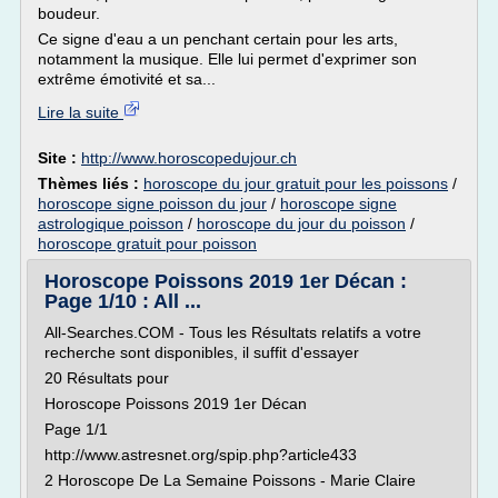
boudeur.
Ce signe d'eau a un penchant certain pour les arts,
notamment la musique. Elle lui permet d'exprimer son
extrême émotivité et sa...
Lire la suite
Site :
http://www.horoscopedujour.ch
Thèmes liés :
horoscope du jour gratuit pour les poissons
/
horoscope signe poisson du jour
/
horoscope signe
astrologique poisson
/
horoscope du jour du poisson
/
horoscope gratuit pour poisson
Horoscope Poissons 2019 1er Décan :
Page 1/10 : All ...
All-Searches.COM - Tous les Résultats relatifs a votre
recherche sont disponibles, il suffit d'essayer
20 Résultats pour
Horoscope Poissons 2019 1er Décan
Page 1/1
http://www.astresnet.org/spip.php?article433
2 Horoscope De La Semaine Poissons - Marie Claire