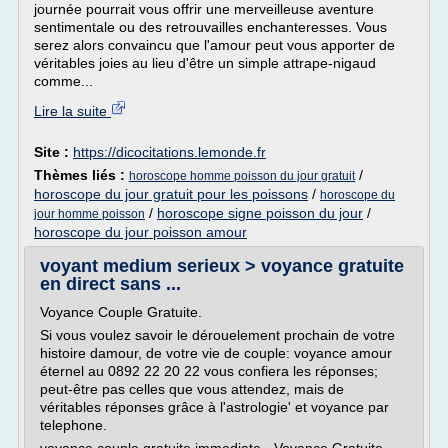
journée pourrait vous offrir une merveilleuse aventure
sentimentale ou des retrouvailles enchanteresses. Vous
serez alors convaincu que l'amour peut vous apporter de
véritables joies au lieu d'être un simple attrape-nigaud
comme...
Lire la suite
Site :
https://dicocitations.lemonde.fr
Thèmes liés :
/
horoscope homme poisson du jour gratuit
horoscope du jour gratuit pour les poissons
/
horoscope du
/
horoscope signe poisson du jour
/
jour homme poisson
horoscope du jour poisson amour
voyant medium serieux > voyance gratuite
en direct sans ...
Voyance Couple Gratuite.
Si vous voulez savoir le dérouelement prochain de votre
histoire damour, de votre vie de couple: voyance amour
éternel au 0892 22 20 22 vous confiera les réponses;
peut-être pas celles que vous attendez, mais de
véritables réponses grâce à l'astrologie' et voyance par
telephone.