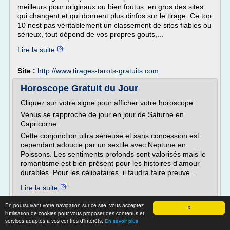
meilleurs pour originaux ou bien foutus, en gros des sites
qui changent et qui donnent plus dinfos sur le tirage. Ce top
10 nest pas véritablement un classement de sites fiables ou
sérieux, tout dépend de vos propres gouts,...
Lire la suite
Site :
http://www.tirages-tarots-gratuits.com
Horoscope Gratuit du Jour
Cliquez sur votre signe pour afficher votre horoscope:
Vénus se rapproche de jour en jour de Saturne en
Capricorne .
Cette conjonction ultra sérieuse et sans concession est
cependant adoucie par un sextile avec Neptune en
Poissons. Les sentiments profonds sont valorisés mais le
romantisme est bien présent pour les histoires d'amour
durables. Pour les célibataires, il faudra faire preuve...
Lire la suite
En poursuivant votre navigation sur ce site, vous acceptez
Site :
https://amp.mon-horoscope-du-jour.com
X
l'utilisation de cookies pour vous proposer des contenus et
services adaptés à vos centres d'intérêts.
En savoir plus
Première consultation de voyance