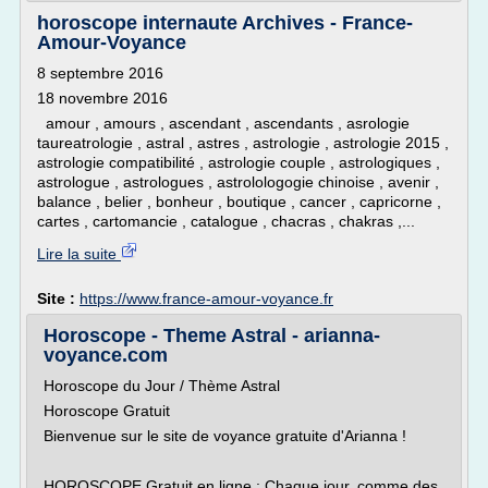
horoscope internaute Archives - France-
Amour-Voyance
8 septembre 2016
18 novembre 2016
amour , amours , ascendant , ascendants , asrologie
taureatrologie , astral , astres , astrologie , astrologie 2015 ,
astrologie compatibilité , astrologie couple , astrologiques ,
astrologue , astrologues , astrolologogie chinoise , avenir ,
balance , belier , bonheur , boutique , cancer , capricorne ,
cartes , cartomancie , catalogue , chacras , chakras ,...
Lire la suite
Site :
https://www.france-amour-voyance.fr
Horoscope - Theme Astral - arianna-
voyance.com
Horoscope du Jour / Thème Astral
Horoscope Gratuit
Bienvenue sur le site de voyance gratuite d'Arianna !
HOROSCOPE Gratuit en ligne : Chaque jour, comme des