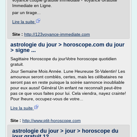
voyance couple gratuite immediate - Voyance Gratuite
Immediate en Ligne.
par un tirage...
Lire la suite
Site :
http://123voyance-immediate.com
astrologie du jour > horoscope.com du jour
> signe ...
Sagittaire Horoscope du jourVotre horoscope quotidien
gratuit.
Jour Semaine Mois Année. Lune Heureuse St-Valentin! Les
amoureux seront comblés, certes, mais les célibataires ne
seront pas en reste puisque la soirée sannonce inoubliable
pour eux aussi! Général Un enfant ne reconnaît peut-être
pas ce que vous faites pour lui. Cela viendra, nayez crainte!
Pour lheure, occupez-vous de votre...
Lire la suite
Site :
http://www.ptit-horoscope.com
astrologie du jour > jour > horoscope du
jour gratuit 12 ...