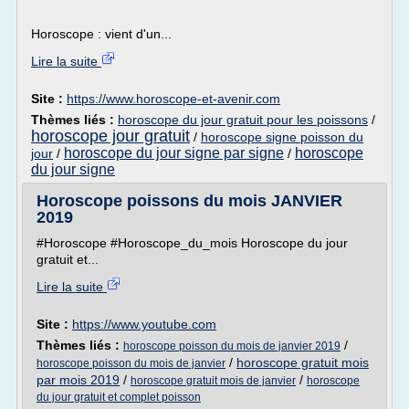
Horoscope : vient d'un...
Lire la suite
Site :
https://www.horoscope-et-avenir.com
Thèmes liés :
horoscope du jour gratuit pour les poissons
/
horoscope jour gratuit
/
horoscope signe poisson du
horoscope du jour signe par signe
horoscope
jour
/
/
du jour signe
Horoscope poissons du mois JANVIER
2019
#Horoscope #Horoscope_du_mois Horoscope du jour
gratuit et...
Lire la suite
Site :
https://www.youtube.com
Thèmes liés :
/
horoscope poisson du mois de janvier 2019
/
horoscope gratuit mois
horoscope poisson du mois de janvier
par mois 2019
/
/
horoscope gratuit mois de janvier
horoscope
du jour gratuit et complet poisson