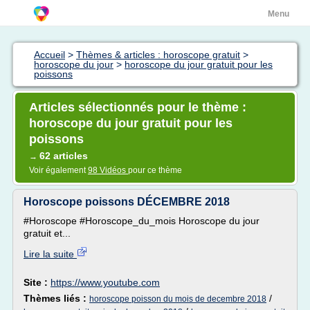
Menu
Accueil
>
Thèmes & articles : horoscope gratuit
>
horoscope du jour
>
horoscope du jour gratuit pour les
poissons
Articles sélectionnés pour le thème :
horoscope du jour gratuit pour les
poissons
62 articles
→
Voir également
98 Vidéos
pour ce thème
Horoscope poissons DÉCEMBRE 2018
#Horoscope #Horoscope_du_mois Horoscope du jour
gratuit et...
Lire la suite
Site :
https://www.youtube.com
Thèmes liés :
/
horoscope poisson du mois de decembre 2018