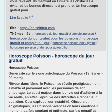
vous révèlent. Ils mettront en lumière les obstacles à
éviter et les bonnes directions à prendre. Un horoscope
gratuit pour...
Lire la suite
Site :
https://be.spiriteo.com
Thèmes liés :
/
horoscope du jour gratuit et complet poisson
horoscope du jour gratuit pour les poissons
/
horoscope
gratuit et complet du jour
/
/
horoscope poisson 2019 gratuit
horoscope poisson gratuit pour aujourd'hui
Horoscope Poisson - horoscope du jour
gratuit
Horoscope Poisson
Généralité sur le signe astrologique du Poisson (19 février -
20 mars)
Rêveur dans l'âme, le Poisson se révèle prodigieusement
aimable et prévenant avec les personnes de son
entourage. Le souci majeur dans leur vie est d'adhérer à la
vie réelle, en effet il éprouve des difficultés à diriger leur
quotidien. Cela explique leur instabilité. Obscurs et
énigmatiques, les Poissons vivent selon leurs émotions du
moment, parfois souriant et optimiste, parfois négatif et