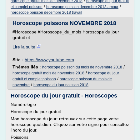
/
horoscope gratuit mois de decembre 2018
horoscope du jour gratuit
/
/
et complet poisson
horoscope poisson decembre 2018 amour
horoscope poisson decembre 2018 travail
Horoscope poissons NOVEMBRE 2018
#Horoscope #Horoscope_du_mois Horoscope du jour
gratuit et...
Lire la suite
Site :
https://www.youtube.com
Thèmes liés :
/
horoscope poisson du mois de novembre 2018
/
horoscope gratuit mois de novembre 2018
horoscope du jour
/
gratuit et complet poisson
horoscope poisson du mois de
/
novembre
horoscope du jour poisson 2018
Horoscope du jour gratuit - Horoscopes
Numérologie
Horoscope du jour gratuit
Mon horoscope du jour: retrouvez sur cette page votre
horoscope quotidien. Cliquez sur votre signe pour consultez
l'horo du jour.
Poissons