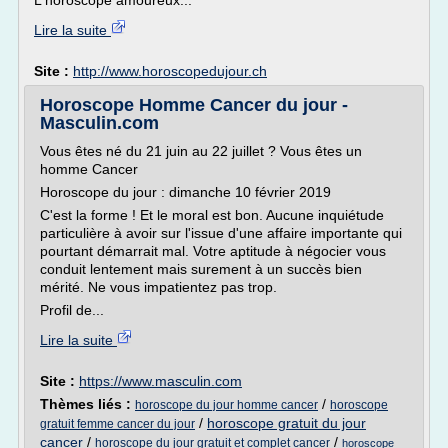
L'horoscope amoureux...
Lire la suite
Site :
http://www.horoscopedujour.ch
Horoscope Homme Cancer du jour -
Masculin.com
Vous êtes né du 21 juin au 22 juillet ? Vous êtes un
homme Cancer
Horoscope du jour : dimanche 10 février 2019
C'est la forme ! Et le moral est bon. Aucune inquiétude
particulière à avoir sur l'issue d'une affaire importante qui
pourtant démarrait mal. Votre aptitude à négocier vous
conduit lentement mais surement à un succès bien
mérité. Ne vous impatientez pas trop.
Profil de...
Lire la suite
Site :
https://www.masculin.com
Thèmes liés :
/
horoscope du jour homme cancer
horoscope
/
horoscope gratuit du jour
gratuit femme cancer du jour
cancer
/
/
horoscope du jour gratuit et complet cancer
horoscope