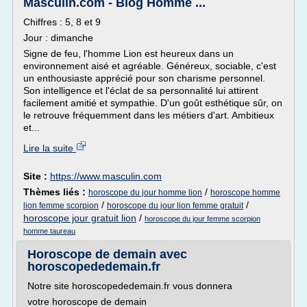
Masculin.com - Blog Homme ...
Chiffres : 5, 8 et 9
Jour : dimanche
Signe de feu, l'homme Lion est heureux dans un
environnement aisé et agréable. Généreux, sociable, c'est
un enthousiaste apprécié pour son charisme personnel.
Son intelligence et l'éclat de sa personnalité lui attirent
facilement amitié et sympathie. D'un goût esthétique sûr, on
le retrouve fréquemment dans les métiers d'art. Ambitieux
et...
Lire la suite
Site :
https://www.masculin.com
Thèmes liés :
/
horoscope du jour homme lion
horoscope homme
/
/
lion femme scorpion
horoscope du jour lion femme gratuit
horoscope jour gratuit lion
/
horoscope du jour femme scorpion
homme taureau
Horoscope de demain avec
horoscopededemain.fr
Notre site horoscopededemain.fr vous donnera
votre horoscope de demain