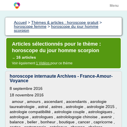
Menu
Accueil
>
Thèmes & articles : horoscope gratuit
>
horoscope femme
>
horoscope du jour homme
scorpion
Articles sélectionnés pour le thème :
horoscope du jour homme scorpion
16 articles
→
Voir également
1 Vidéos
pour ce thème
horoscope internaute Archives - France-Amour-
Voyance
8 septembre 2016
18 novembre 2016
amour , amours , ascendant , ascendants , asrologie
taureatrologie , astral , astres , astrologie , astrologie 2015 ,
astrologie compatibilité , astrologie couple , astrologiques ,
astrologue , astrologues , astrolologogie chinoise , avenir ,
balance , belier , bonheur , boutique , cancer , capricorne ,