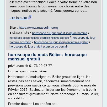
dilemme avec franchise. Grâce à votre forme et votre bon
sens vous trouvez le bon moyen de choisir entre des
risques inutiles et la sécurité. Vous jouerez sur du...
Lire la suite
Site :
https://www.masculin.com
Thèmes liés :
/
horoscope du jour gratuit scorpion homme
/
horoscope du jour
horoscope du jour femme scorpion homme taureau
/
/
homme scorpion
horoscope du jour scorpion femme gratuit
horoscope du jour gratuit scorpion de demain
horoscope du mois Bélier : horoscope
mensuel gratuit
privé avec cb 01.73.29.97.77
Horoscope du mois Bélier
Horoscope du mois signe du Belier gratuit en ligne. Ne
restez pas sans savoir, découvrez immédiatement nos
prévisions pour savoir ce qui vous attends pour le mois de
Février 2019. Sachez anticiper sur les événements à venir
en consultant gratuitement. Notre horoscope du mois Bélier,
vous dit tout...
Premier decan : Les années se...