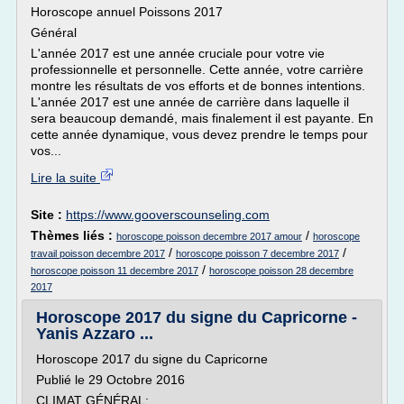
Horoscope annuel Poissons 2017
Général
L'année 2017 est une année cruciale pour votre vie
professionnelle et personnelle. Cette année, votre carrière
montre les résultats de vos efforts et de bonnes intentions.
L'année 2017 est une année de carrière dans laquelle il
sera beaucoup demandé, mais finalement il est payante. En
cette année dynamique, vous devez prendre le temps pour
vos...
Lire la suite
Site :
https://www.gooverscounseling.com
Thèmes liés :
/
horoscope poisson decembre 2017 amour
horoscope
/
/
travail poisson decembre 2017
horoscope poisson 7 decembre 2017
/
horoscope poisson 11 decembre 2017
horoscope poisson 28 decembre
2017
Horoscope 2017 du signe du Capricorne -
Yanis Azzaro ...
Horoscope 2017 du signe du Capricorne
Publié le 29 Octobre 2016
CLIMAT GÉNÉRAL: