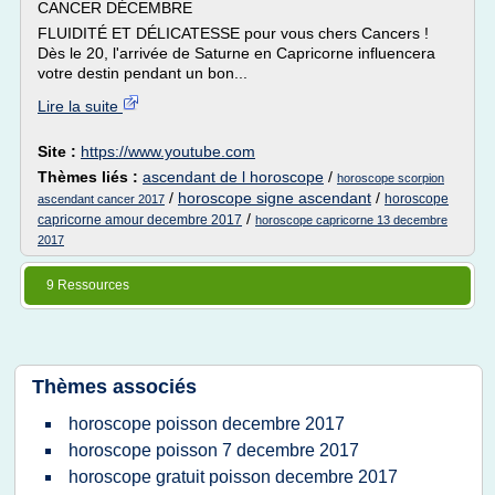
CANCER DÉCEMBRE
FLUIDITÉ ET DÉLICATESSE pour vous chers Cancers !
Dès le 20, l'arrivée de Saturne en Capricorne influencera
votre destin pendant un bon...
Lire la suite
Site :
https://www.youtube.com
Thèmes liés :
ascendant de l horoscope
/
horoscope scorpion
/
horoscope signe ascendant
/
horoscope
ascendant cancer 2017
/
capricorne amour decembre 2017
horoscope capricorne 13 decembre
2017
9 Ressources
Thèmes associés
horoscope poisson decembre 2017
horoscope poisson 7 decembre 2017
horoscope gratuit poisson decembre 2017