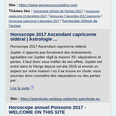
Site :
https://www.gooverscounseling.com
Thèmes liés :
/
horoscope chinois de l'annee 2017
horoscope
/
/
capricorne 13 decembre 2017
horoscope 7 decembre 2017 capricorne
/
horoscope chinois de
horoscope capricorne 4 decembre 2017
l'annee
Horoscope 2017 Ascendant capricorne
sidéral | Astrologie ...
Horoscope 2017 Ascendant capricorne sidéral
Jupiter n´apporte pas forcément des évènements
agréables car Jupiter régit la maison XII: séparations et
pertes, il faut donc vous méfier de ses effets. Jupiter est
entré dans la Vierge depuis cet été 2016 et envoie un
aspect sur votre maison I où il se trouve en chute: vous
pourriez donc connaître des séparations ou des pertes
par...
Lire la suite
Site :
https://astrologie-vedique.vedische-astrologie.eu
Horoscope annuel Poissons 2017 -
WELCOME ON THIS SITE