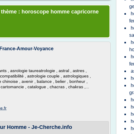
g
le thème : horoscope homme capricorne
h
f
h
sa
h
- France-Amour-Voyance
h
h
f
 , asrologie taureatrologie , astral , astres ,
a
 compatibilité , astrologie couple , astrologiques ,
h
 chinoise , avenir , balance , belier , bonheur ,
h
 cartomancie , catalogue , chacras , chakras ,...
gr
h
h
e.fr
h
h
ur Homme - Je-Cherche.info
h