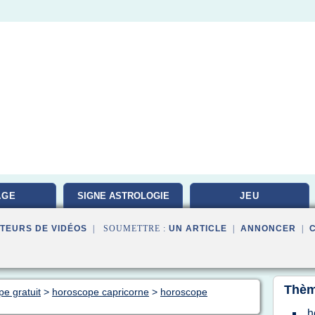
AGE
SIGNE ASTROLOGIE
JEU
TEURS DE VIDÉOS
| SOUMETTRE :
UN ARTICLE
|
ANNONCER
|
Thèm
pe gratuit
>
horoscope capricorne
>
horoscope
h