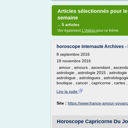
Articles sélectionnés pour 
semaine
5 articles
→
Voir également
1 Vidéos
pour ce thème
horoscope internaute Archives 
8 septembre 2016
18 novembre 2016
amour , amours , ascendant , ascendants
astrologie , astrologie 2015 , astrologie
astrologue , astrologues , astrolologogie
boutique , cancer , capricorne , cartes ,
Lire la suite
Site :
https://www.france-amour-voyanc
Horoscope Capricorne Du Jo