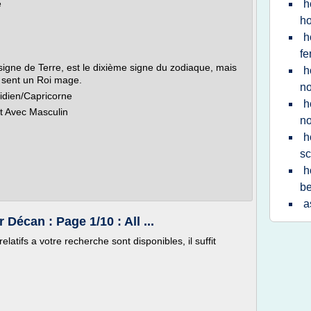
e
h
h
h
f
signe de Terre, est le dixième signe du zodiaque, mais
h
e sent un Roi mage.
n
tidien/Capricorne
h
t Avec Masculin
n
h
s
h
be
a
écan : Page 1/10 : All ...
latifs a votre recherche sont disponibles, il suffit