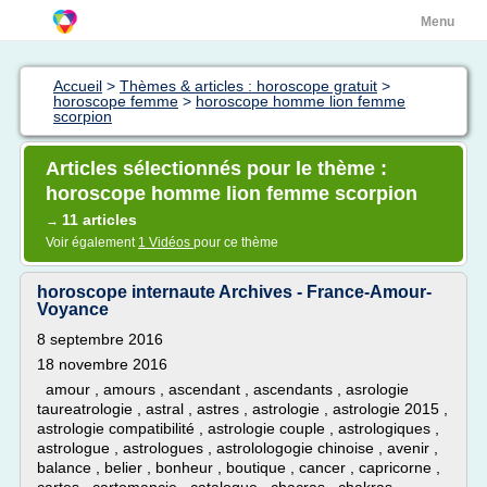
Menu
Accueil
>
Thèmes & articles : horoscope gratuit
>
horoscope femme
>
horoscope homme lion femme
scorpion
Articles sélectionnés pour le thème :
horoscope homme lion femme scorpion
11 articles
→
Voir également
1 Vidéos
pour ce thème
horoscope internaute Archives - France-Amour-
Voyance
8 septembre 2016
18 novembre 2016
amour , amours , ascendant , ascendants , asrologie
taureatrologie , astral , astres , astrologie , astrologie 2015 ,
astrologie compatibilité , astrologie couple , astrologiques ,
astrologue , astrologues , astrolologogie chinoise , avenir ,
balance , belier , bonheur , boutique , cancer , capricorne ,