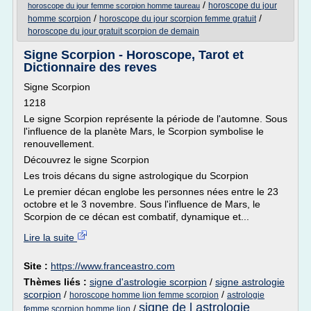
/
horoscope du jour
horoscope du jour femme scorpion homme taureau
/
/
homme scorpion
horoscope du jour scorpion femme gratuit
horoscope du jour gratuit scorpion de demain
Signe Scorpion - Horoscope, Tarot et
Dictionnaire des reves
Signe Scorpion
1218
Le signe Scorpion représente la période de l'automne. Sous
l'influence de la planète Mars, le Scorpion symbolise le
renouvellement.
Découvrez le signe Scorpion
Les trois décans du signe astrologique du Scorpion
Le premier décan englobe les personnes nées entre le 23
octobre et le 3 novembre. Sous l'influence de Mars, le
Scorpion de ce décan est combatif, dynamique et...
Lire la suite
Site :
https://www.franceastro.com
Thèmes liés :
signe d'astrologie scorpion
/
signe astrologie
scorpion
/
/
horoscope homme lion femme scorpion
astrologie
signe de l astrologie
/
femme scorpion homme lion