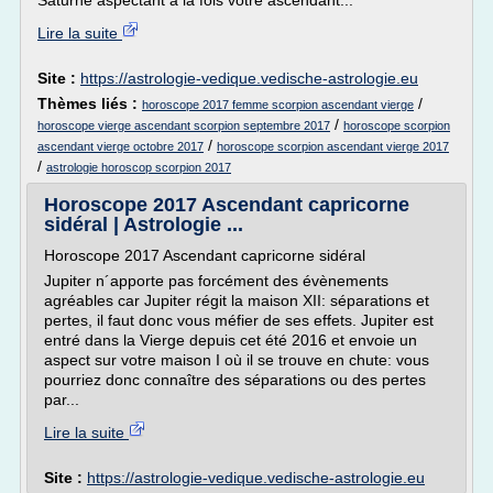
Saturne aspectant à la fois votre ascendant...
Lire la suite
Site :
https://astrologie-vedique.vedische-astrologie.eu
Thèmes liés :
/
horoscope 2017 femme scorpion ascendant vierge
/
horoscope vierge ascendant scorpion septembre 2017
horoscope scorpion
/
ascendant vierge octobre 2017
horoscope scorpion ascendant vierge 2017
/
astrologie horoscop scorpion 2017
Horoscope 2017 Ascendant capricorne
sidéral | Astrologie ...
Horoscope 2017 Ascendant capricorne sidéral
Jupiter n´apporte pas forcément des évènements
agréables car Jupiter régit la maison XII: séparations et
pertes, il faut donc vous méfier de ses effets. Jupiter est
entré dans la Vierge depuis cet été 2016 et envoie un
aspect sur votre maison I où il se trouve en chute: vous
pourriez donc connaître des séparations ou des pertes
par...
Lire la suite
Site :
https://astrologie-vedique.vedische-astrologie.eu