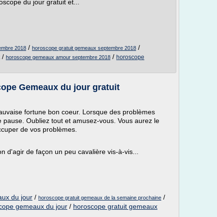
ope du jour gratuit et...
/
/
tembre 2018
horoscope gratuit gemeaux septembre 2018
/
/
horoscope
horoscope gemeaux amour septembre 2018
pe Gemeaux du jour gratuit
mauvaise fortune bon coeur. Lorsque des problèmes
e pause. Oubliez tout et amusez-vous. Vous aurez le
ccuper de vos problèmes.
d'agir de façon un peu cavalière vis-à-vis...
ux du jour
/
/
horoscope gratuit gemeaux de la semaine prochaine
cope gemeaux du jour
/
horoscope gratuit gemeaux