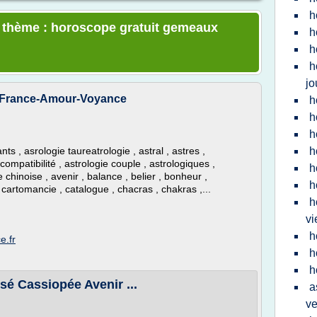
h
e thème : horoscope gratuit gemeaux
h
h
h
jo
- France-Amour-Voyance
h
h
h
 , asrologie taureatrologie , astral , astres ,
h
 compatibilité , astrologie couple , astrologiques ,
h
 chinoise , avenir , balance , belier , bonheur ,
h
 cartomancie , catalogue , chacras , chakras ,...
h
vi
h
e.fr
h
h
sé Cassiopée Avenir ...
a
v