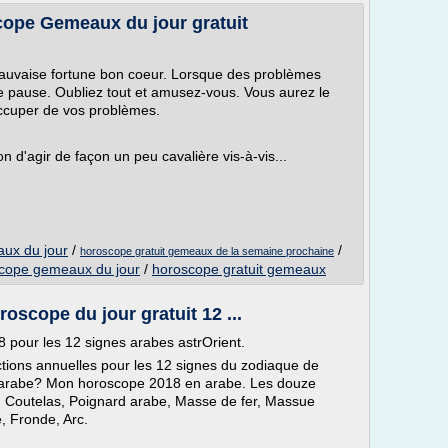
pe Gemeaux du jour gratuit
mauvaise fortune bon coeur. Lorsque des problèmes
e pause. Oubliez tout et amusez-vous. Vous aurez le
ccuper de vos problèmes.
d'agir de façon un peu cavalière vis-à-vis...
aux du jour
/
/
horoscope gratuit gemeaux de la semaine prochaine
cope gemeaux du jour
/
horoscope gratuit gemeaux
roscope du jour gratuit 12 ...
 pour les 12 signes arabes astrOrient.
tions annuelles pour les 12 signes du zodiaque de
ne arabe? Mon horoscope 2018 en arabe. Les douze
, Coutelas, Poignard arabe, Masse de fer, Massue
, Fronde, Arc.