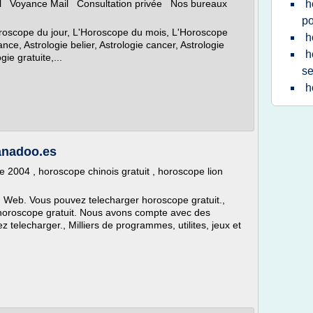
el Voyance Mail Consultation privée Nos bureaux
h
po
roscope du jour, L'Horoscope du mois, L'Horoscope
h
nce, Astrologie belier, Astrologie cancer, Astrologie
h
ie gratuite,...
s
h
anadoo.es
 2004 , horoscope chinois gratuit , horoscope lion
Web. Vous pouvez telecharger horoscope gratuit.,
horoscope gratuit. Nous avons compte avec des
telecharger., Milliers de programmes, utilites, jeux et