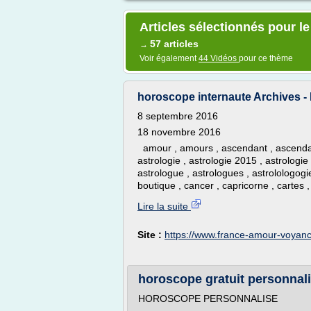
Articles sélectionnés pour l
57 articles
→
Voir également
44 Vidéos
pour ce thème
horoscope internaute Archives 
8 septembre 2016
18 novembre 2016
amour , amours , ascendant , ascendants
astrologie , astrologie 2015 , astrologie
astrologue , astrologues , astrolologogie
boutique , cancer , capricorne , cartes ,
Lire la suite
Site :
https://www.france-amour-voyanc
horoscope gratuit personnali
HOROSCOPE PERSONNALISE