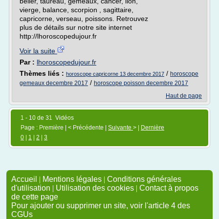
bélier, taureau, gémeaux, cancer, lion,
vierge, balance, scorpion , sagittaire,
capricorne, verseau, poissons. Retrouvez
plus de détails sur notre site internet
http://lhoroscopedujour.fr
Voir la suite
Par :
lhoroscopedujour.fr
Thèmes liés :
/
horoscope
horoscope capricorne 13 decembre 2017
/
gemeaux decembre 2017
horoscope poisson decembre 2017
Haut de page
1 - 10 de 31 Vidéos
Page : Première | < Précédente |
Suivante
> |
Dernière
0
|
1
|
2
|
3
Accueil
|
Mentions légales
|
Conditions générales
d'utilisation
|
Utilisation des cookies
|
Contact à propos
de cette page
Pour ajouter ou supprimer un site, voir l'article 4 des
CGUs