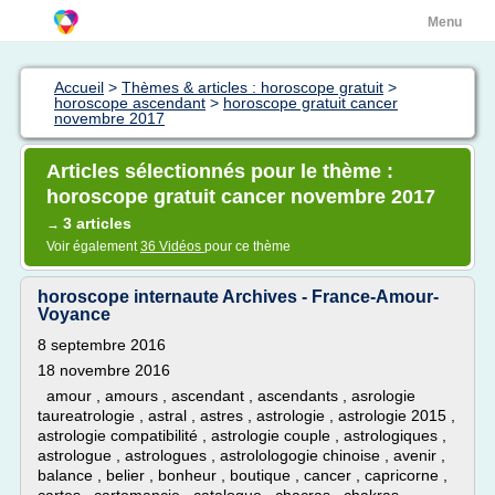
Menu
Accueil
>
Thèmes & articles : horoscope gratuit
>
horoscope ascendant
>
horoscope gratuit cancer
novembre 2017
Articles sélectionnés pour le thème :
horoscope gratuit cancer novembre 2017
3 articles
→
Voir également
36 Vidéos
pour ce thème
horoscope internaute Archives - France-Amour-
Voyance
8 septembre 2016
18 novembre 2016
amour , amours , ascendant , ascendants , asrologie
taureatrologie , astral , astres , astrologie , astrologie 2015 ,
astrologie compatibilité , astrologie couple , astrologiques ,
astrologue , astrologues , astrolologogie chinoise , avenir ,
balance , belier , bonheur , boutique , cancer , capricorne ,