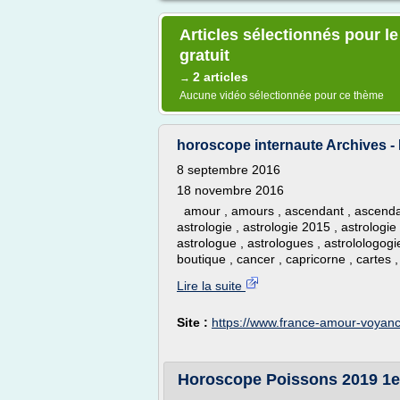
Articles sélectionnés pour 
gratuit
2 articles
→
Aucune vidéo sélectionnée pour ce thème
horoscope internaute Archives 
8 septembre 2016
18 novembre 2016
amour , amours , ascendant , ascendants
astrologie , astrologie 2015 , astrologie
astrologue , astrologues , astrolologogie
boutique , cancer , capricorne , cartes ,
Lire la suite
Site :
https://www.france-amour-voyanc
Horoscope Poissons 2019 1er D