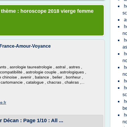
h
le thème : horoscope 2018 vierge femme
sc
a
h
n
h
- France-Amour-Voyance
as
h
n
 , asrologie taureatrologie , astral , astres ,
h
 compatibilité , astrologie couple , astrologiques ,
n
 chinoise , avenir , balance , belier , bonheur ,
h
 cartomancie , catalogue , chacras , chakras ,...
h
s
h
e.fr
be
h
écan : Page 1/10 : All ...
n