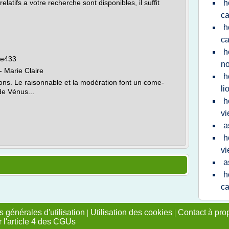
latifs a votre recherche sont disponibles, il suffit
h
ca
h
ca
h
cle433
n
 Marie Claire
h
ns. Le raisonnable et la modération font un come-
li
de Vénus...
h
vi
a
h
vi
a
h
ca
 générales d'utilisation
|
Utilisation des cookies
|
Contact à pro
r l'article 4 des CGUs