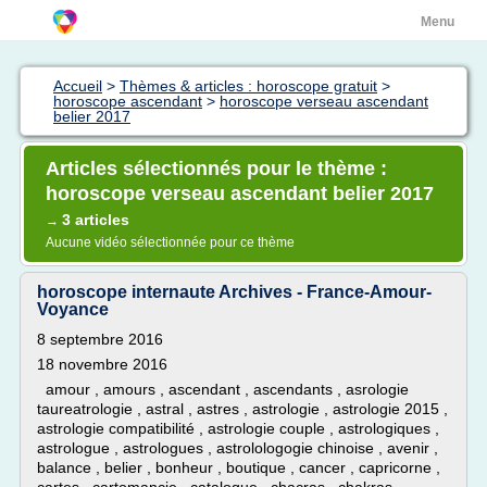
Menu
Accueil
>
Thèmes & articles : horoscope gratuit
>
horoscope ascendant
>
horoscope verseau ascendant
belier 2017
Articles sélectionnés pour le thème :
horoscope verseau ascendant belier 2017
3 articles
→
Aucune vidéo sélectionnée pour ce thème
horoscope internaute Archives - France-Amour-
Voyance
8 septembre 2016
18 novembre 2016
amour , amours , ascendant , ascendants , asrologie
taureatrologie , astral , astres , astrologie , astrologie 2015 ,
astrologie compatibilité , astrologie couple , astrologiques ,
astrologue , astrologues , astrolologogie chinoise , avenir ,
balance , belier , bonheur , boutique , cancer , capricorne ,