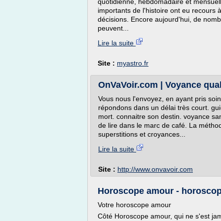
quotidienne, hebdomadaire et mensuelle
importants de l'histoire ont eu recours 
décisions. Encore aujourd'hui, de nomb
peuvent...
Lire la suite
Site :
myastro.fr
OnVaVoir.com | Voyance quali
Vous nous l'envoyez, en ayant pris soi
répondons dans un délai très court. gui
mort. connaitre son destin. voyance sa
de lire dans le marc de café. La méth
superstitions et croyances...
Lire la suite
Site :
http://www.onvavoir.com
Horoscope amour - horoscope
Votre horoscope amour
Côté Horoscope amour, qui ne s'est jam