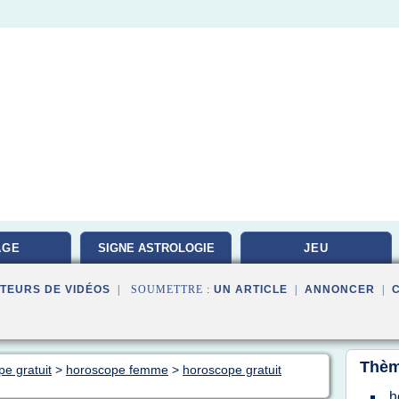
AGE
SIGNE ASTROLOGIE
JEU
TEURS DE VIDÉOS
| SOUMETTRE :
UN ARTICLE
|
ANNONCER
|
Thèm
pe gratuit
>
horoscope femme
>
horoscope gratuit
h