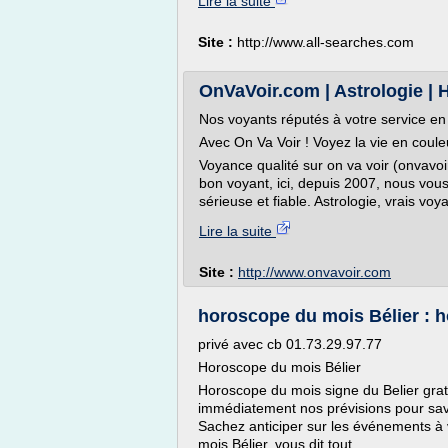
Lire la suite
Site :
http://www.all-searches.com
OnVaVoir.com | Astrologie | 
Nos voyants réputés à votre service en d
Avec On Va Voir ! Voyez la vie en coul
Voyance qualité sur on va voir (onvavoi
bon voyant, ici, depuis 2007, nous vou
sérieuse et fiable. Astrologie, vrais voy
Lire la suite
Site :
http://www.onvavoir.com
horoscope du mois Bélier : 
privé avec cb 01.73.29.97.77
Horoscope du mois Bélier
Horoscope du mois signe du Belier gratu
immédiatement nos prévisions pour savo
Sachez anticiper sur les événements à 
mois Bélier, vous dit tout...