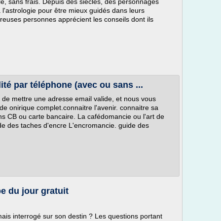
, sans frais. Depuis des siècles, des personnages
à l'astrologie pour être mieux guidés dans leurs
reuses personnes apprécient les conseils dont ils
té par téléphone (avec ou sans ...
n de mettre une adresse email valide, et nous vous
de onirique complet.connaitre l'avenir. connaitre sa
ns CB ou carte bancaire. La cafédomancie ou l'art de
ode des taches d'encre L'encromancie. guide des
 du jour gratuit
ais interrogé sur son destin ? Les questions portant