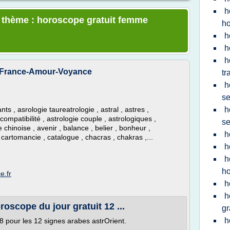
h
e thème : horoscope gratuit femme
h
h
h
h
- France-Amour-Voyance
tr
h
s
 , asrologie taureatrologie , astral , astres ,
h
 compatibilité , astrologie couple , astrologiques ,
s
 chinoise , avenir , balance , belier , bonheur ,
h
 cartomancie , catalogue , chacras , chakras ,...
h
h
h
e.fr
h
h
roscope du jour gratuit 12 ...
gr
h
 pour les 12 signes arabes astrOrient.