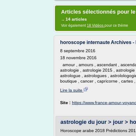
Articles sélectionnés pour l
14 articles
→
Voir également
18 Vidéos
pour ce thème
horoscope internaute Archives 
8 septembre 2016
18 novembre 2016
amour , amours , ascendant , ascendants
astrologie , astrologie 2015 , astrologie
astrologue , astrologues , astrolologogie
boutique , cancer , capricorne , cartes ,
Lire la suite
Site :
https://www.france-amour-voyanc
astrologie du jour > jour > ho
Horoscope arabe 2018 Prédictions 2018