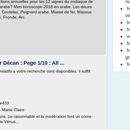
tions annuelles pour les 12 signes du zodiaque de
n
ne arabe? Mon horoscope 2018 en arabe. Les douze
h
, Coutelas, Poignard arabe, Masse de fer, Massue
vi
, Fronde, Arc.
h
h
v
h
h
gr
écan : Page 1/10 : All ...
h
latifs a votre recherche sont disponibles, il suffit
le433
 Marie Claire
ns. Le raisonnable et la modération font un come-
de Vénus...