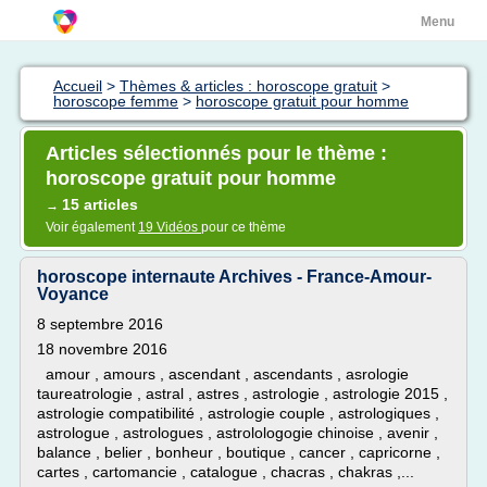
Menu
Accueil
>
Thèmes & articles : horoscope gratuit
>
horoscope femme
>
horoscope gratuit pour homme
Articles sélectionnés pour le thème :
horoscope gratuit pour homme
15 articles
→
Voir également
19 Vidéos
pour ce thème
horoscope internaute Archives - France-Amour-
Voyance
8 septembre 2016
18 novembre 2016
amour , amours , ascendant , ascendants , asrologie
taureatrologie , astral , astres , astrologie , astrologie 2015 ,
astrologie compatibilité , astrologie couple , astrologiques ,
astrologue , astrologues , astrolologogie chinoise , avenir ,
balance , belier , bonheur , boutique , cancer , capricorne ,
cartes , cartomancie , catalogue , chacras , chakras ,...