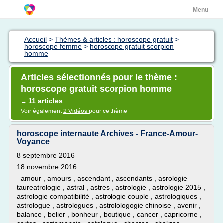
Menu
Accueil
>
Thèmes & articles : horoscope gratuit
>
horoscope femme
>
horoscope gratuit scorpion
homme
Articles sélectionnés pour le thème :
horoscope gratuit scorpion homme
11 articles
→
Voir également
2 Vidéos
pour ce thème
horoscope internaute Archives - France-Amour-
Voyance
8 septembre 2016
18 novembre 2016
amour , amours , ascendant , ascendants , asrologie
taureatrologie , astral , astres , astrologie , astrologie 2015 ,
astrologie compatibilité , astrologie couple , astrologiques ,
astrologue , astrologues , astrolologogie chinoise , avenir ,
balance , belier , bonheur , boutique , cancer , capricorne ,