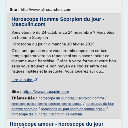
Site :
http://www.all-searches.com
Horoscope Homme Scorpion du jour -
Masculin.com
Vous êtes né du 24 octobre au 24 novembre ? Vous êtes
un homme Scorpion
Horoscope du jour : dimanche 10 février 2019
C'est une question qui vous trouble depuis un certain
temps qui trouvera sa réponse si vous savez traiter ce
dilemme avec franchise. Grâce à votre forme et votre bon
sens vous trouvez le bon moyen de choisir entre des
risques inutiles et la sécurité. Vous jouerez sur du...
Lire la suite
Site :
https://www.masculin.com
Thèmes liés :
/
horoscope du jour gratuit scorpion homme
/
horoscope du jour
horoscope du jour femme scorpion homme taureau
/
/
homme scorpion
horoscope du jour scorpion femme gratuit
horoscope du jour gratuit scorpion de demain
Horoscope amour - horoscope du jour