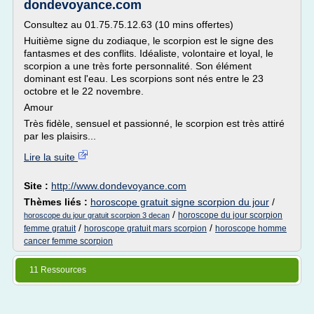
dondevoyance.com
Consultez au 01.75.75.12.63 (10 mins offertes)
Huitième signe du zodiaque, le scorpion est le signe des
fantasmes et des conflits. Idéaliste, volontaire et loyal, le
scorpion a une très forte personnalité. Son élément
dominant est l'eau. Les scorpions sont nés entre le 23
octobre et le 22 novembre.
Amour
Très fidèle, sensuel et passionné, le scorpion est très attiré
par les plaisirs...
Lire la suite
Site :
http://www.dondevoyance.com
Thèmes liés :
horoscope gratuit signe scorpion du jour
/
/
horoscope du jour scorpion
horoscope du jour gratuit scorpion 3 decan
/
/
femme gratuit
horoscope gratuit mars scorpion
horoscope homme
cancer femme scorpion
11 Ressources