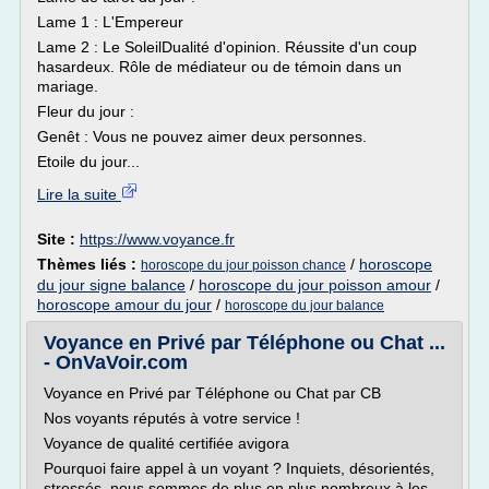
Lame 1 : L'Empereur
Lame 2 : Le SoleilDualité d'opinion. Réussite d'un coup
hasardeux. Rôle de médiateur ou de témoin dans un
mariage.
Fleur du jour :
Genêt : Vous ne pouvez aimer deux personnes.
Etoile du jour...
Lire la suite
Site :
https://www.voyance.fr
Thèmes liés :
/
horoscope
horoscope du jour poisson chance
du jour signe balance
/
horoscope du jour poisson amour
/
horoscope amour du jour
/
horoscope du jour balance
Voyance en Privé par Téléphone ou Chat ...
- OnVaVoir.com
Voyance en Privé par Téléphone ou Chat par CB
Nos voyants réputés à votre service !
Voyance de qualité certifiée avigora
Pourquoi faire appel à un voyant ? Inquiets, désorientés,
stressés, nous sommes de plus en plus nombreux à les