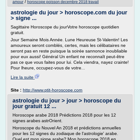
/
amour
horoscope poisson decembre 2018 travail
astrologie du jour > horoscope.com du jour
> signe ...
Sagittaire Horoscope du jourVotre horoscope quotidien
gratuit.
Jour Semaine Mois Année. Lune Heureuse St-Valentin! Les
amoureux seront comblés, certes, mais les célibataires ne
seront pas en reste puisque la soirée sannonce inoubliable
pour eux aussi! Général Un enfant ne reconnaît peut-être
pas ce que vous faites pour lui. Cela viendra, nayez crainte!
Pour lheure, occupez-vous de votre...
Lire la suite
Site :
http://www.ptit-horoscope.com
astrologie du jour > jour > horoscope du
jour gratuit 12 ...
Horoscope arabe 2018 Prédictions 2018 pour les 12
signes arabes astrOrient.
Horoscope du Nouvel An 2018 et prédictions annuelles
pour les 12 signes du zodiaque de l'astrologie' arabe.
Quel est mon signe arabe? Mon horoscope 2018 en