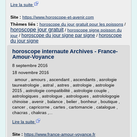
Lire la suite
Site :
https://www.horoscope-et-avenir.com
Thèmes liés :
horoscope du jour gratuit pour les poissons
/
horoscope jour gratuit
/
horoscope signe poisson du
horoscope du jour signe par signe
horoscope
jour
/
/
du jour signe
horoscope internaute Archives - France-
Amour-Voyance
8 septembre 2016
18 novembre 2016
amour , amours , ascendant , ascendants , asrologie
taureatrologie , astral , astres , astrologie , astrologie
2015 , astrologie compatibilité , astrologie couple ,
astrologiques , astrologue , astrologues , astrolologogie
chinoise , avenir , balance , belier , bonheur , boutique ,
cancer , capricorne , cartes , cartomancie , catalogue ,
chacras , chakras ,...
Lire la suite
Site :
https://www.france-amour-voyance.fr