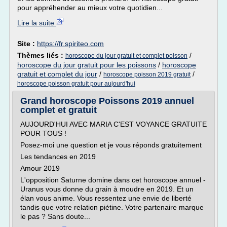
pour appréhender au mieux votre quotidien...
Lire la suite
Site :
https://fr.spiriteo.com
Thèmes liés :
/
horoscope du jour gratuit et complet poisson
horoscope du jour gratuit pour les poissons
/
horoscope
gratuit et complet du jour
/
/
horoscope poisson 2019 gratuit
horoscope poisson gratuit pour aujourd'hui
Grand horoscope Poissons 2019 annuel
complet et gratuit
AUJOURD'HUI AVEC MARIA C'EST VOYANCE GRATUITE
POUR TOUS !
Posez-moi une question et je vous réponds gratuitement
Les tendances en 2019
Amour 2019
L'opposition Saturne domine dans cet horoscope annuel -
Uranus vous donne du grain à moudre en 2019. Et un
élan vous anime. Vous ressentez une envie de liberté
tandis que votre relation piétine. Votre partenaire marque
le pas ? Sans doute...