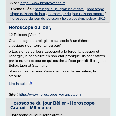
Site :
https://www.idealvoyance.fr
Thèmes liés :
/
horoscope
horoscope du jour poisson chance
signe poisson du jour
/
horoscope du jour poisson amour
/
horoscope du jour du poisson
/
horoscope signe poisson 2019
Horoscope du jour,
12.Poisson (Venus)
Chaque signe astrologique s'associe à un élément
classique (feu, terre, air ou eau)
o Les signes de feu s'associent à la force, la passion et
l'énergie, la sensibilité en son état physique. Ils sont attirés
par la nature et tout ce qui touche à l'état primitif. Il s'agit de
Bélier, Lion et Sagittaire.
oLes signes de terre s'associent avec la sensation, la
stabilité...
Lire la suite
Site :
https://www.horoscopes-voyance.com
Horoscope du jour Bélier - Horoscope
Gratuit - M6 météo
Horoscope du jour Bélier gratuit