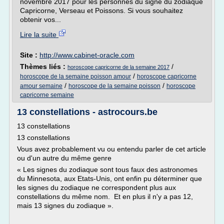
novembre 2017 pour les personnes du signe du zodiaque
Capricorne, Verseau et Poissons. Si vous souhaitez
obtenir vos...
Lire la suite
Site :
http://www.cabinet-oracle.com
Thèmes liés :
/
horoscope capricorne de la semaine 2017
/
horoscope de la semaine poisson amour
horoscope capricorne
/
/
amour semaine
horoscope de la semaine poisson
horoscope
capricorne semaine
13 constellations - astrocours.be
13 constellations
13 constellations
Vous avez probablement vu ou entendu parler de cet article
ou d'un autre du même genre
« Les signes du zodiaque sont tous faux des astronomes
du Minnesota, aux Etats-Unis, ont enfin pu déterminer que
les signes du zodiaque ne correspondent plus aux
constellations du même nom. Et en plus il n'y a pas 12,
mais 13 signes du zodiaque ».