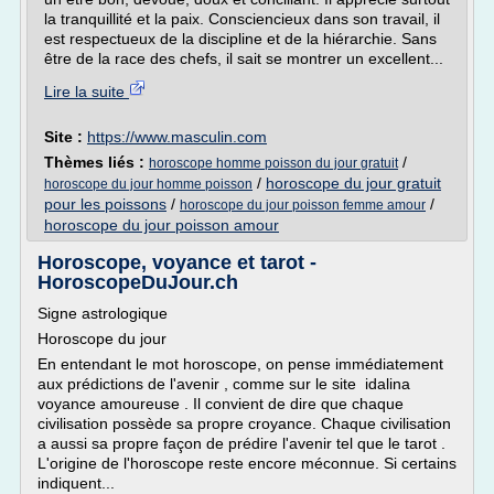
la tranquillité et la paix. Consciencieux dans son travail, il
est respectueux de la discipline et de la hiérarchie. Sans
être de la race des chefs, il sait se montrer un excellent...
Lire la suite
Site :
https://www.masculin.com
Thèmes liés :
/
horoscope homme poisson du jour gratuit
/
horoscope du jour gratuit
horoscope du jour homme poisson
pour les poissons
/
/
horoscope du jour poisson femme amour
horoscope du jour poisson amour
Horoscope, voyance et tarot -
HoroscopeDuJour.ch
Signe astrologique
Horoscope du jour
En entendant le mot horoscope, on pense immédiatement
aux prédictions de l'avenir , comme sur le site idalina
voyance amoureuse . Il convient de dire que chaque
civilisation possède sa propre croyance. Chaque civilisation
a aussi sa propre façon de prédire l'avenir tel que le tarot .
L'origine de l'horoscope reste encore méconnue. Si certains
indiquent...