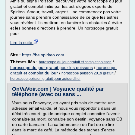
Amis du signe Poisson, découvrez votre horoscope du jour
gratuit et complet initié par les astrologues experts de
Spiriteo. Amour, travail, argent... ne commencez pas votre
journée sans prendre connaissance de ce que les astres
vous révèlent. Ils mettront en lumière les obstacles à éviter
et les bonnes directions à prendre. Un horoscope gratuit
pour...
Lire la suite
Site :
https://be.spiriteo.com
Thèmes liés :
/
horoscope du jour gratuit et complet poisson
horoscope du jour gratuit pour les poissons
/
horoscope
gratuit et complet du jour
/
/
horoscope poisson 2019 gratuit
horoscope poisson gratuit pour aujourd'hui
OnVaVoir.com | Voyance qualité par
téléphone (avec ou sans ...
Vous nous l'envoyez, en ayant pris soin de mettre une
adresse email valide, et nous vous répondons dans un
délai très court. guide onirique complet.connaitre l'avenir.
connaitre sa mort. connaitre son destin. voyance sans CB
ou carte bancaire. La cafédomancie ou l'art de de lire
dans le marc de café. La méthode des taches d'encre