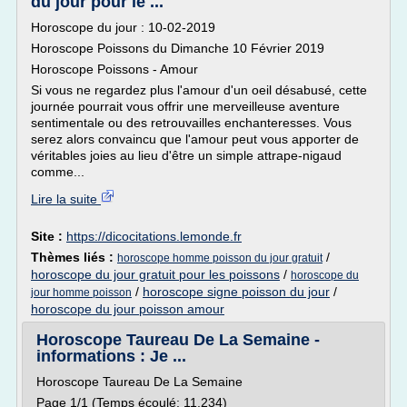
du jour pour le ...
Horoscope du jour : 10-02-2019
Horoscope Poissons du Dimanche 10 Février 2019
Horoscope Poissons - Amour
Si vous ne regardez plus l'amour d'un oeil désabusé, cette
journée pourrait vous offrir une merveilleuse aventure
sentimentale ou des retrouvailles enchanteresses. Vous
serez alors convaincu que l'amour peut vous apporter de
véritables joies au lieu d'être un simple attrape-nigaud
comme...
Lire la suite
Site :
https://dicocitations.lemonde.fr
Thèmes liés :
/
horoscope homme poisson du jour gratuit
horoscope du jour gratuit pour les poissons
/
horoscope du
/
horoscope signe poisson du jour
/
jour homme poisson
horoscope du jour poisson amour
Horoscope Taureau De La Semaine -
informations : Je ...
Horoscope Taureau De La Semaine
Page 1/1 (Temps écoulé: 11.234)