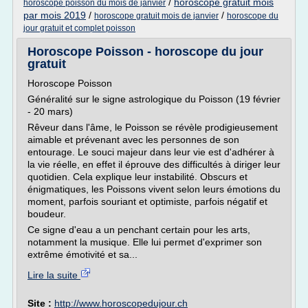
/
horoscope gratuit mois
horoscope poisson du mois de janvier
par mois 2019
/
/
horoscope gratuit mois de janvier
horoscope du
jour gratuit et complet poisson
Horoscope Poisson - horoscope du jour
gratuit
Horoscope Poisson
Généralité sur le signe astrologique du Poisson (19 février
- 20 mars)
Rêveur dans l'âme, le Poisson se révèle prodigieusement
aimable et prévenant avec les personnes de son
entourage. Le souci majeur dans leur vie est d'adhérer à
la vie réelle, en effet il éprouve des difficultés à diriger leur
quotidien. Cela explique leur instabilité. Obscurs et
énigmatiques, les Poissons vivent selon leurs émotions du
moment, parfois souriant et optimiste, parfois négatif et
boudeur.
Ce signe d'eau a un penchant certain pour les arts,
notamment la musique. Elle lui permet d'exprimer son
extrême émotivité et sa...
Lire la suite
Site :
http://www.horoscopedujour.ch