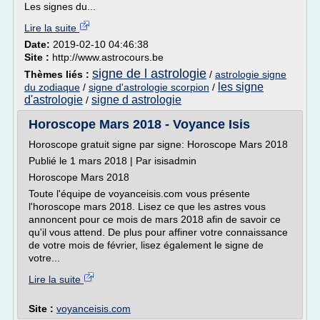
Les signes du...
Lire la suite
Date:
2019-02-10 04:46:38
Site :
http://www.astrocours.be
signe de l astrologie
Thèmes liés :
/
astrologie signe
les signe
du zodiaque
/
signe d'astrologie scorpion
/
d'astrologie
signe d astrologie
/
Horoscope Mars 2018 - Voyance Isis
Horoscope gratuit signe par signe: Horoscope Mars 2018
Publié le 1 mars 2018 | Par isisadmin
Horoscope Mars 2018
Toute l'équipe de voyanceisis.com vous présente
l'horoscope mars 2018. Lisez ce que les astres vous
annoncent pour ce mois de mars 2018 afin de savoir ce
qu'il vous attend. De plus pour affiner votre connaissance
de votre mois de février, lisez également le signe de
votre...
Lire la suite
Site :
voyanceisis.com