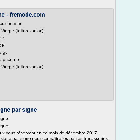
me - fremode.com
 pour homme
Vierge (tattoo zodiac)
ge
ge
ierge
capricorne
Vierge (tattoo zodiac)
gne par signe
igne
igne
eux vous réservent en ce mois de décembre 2017.
gne par signe pour connaître les petites tracasseries