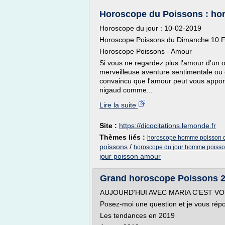
Horoscope du Poissons : horo
Horoscope du jour : 10-02-2019
Horoscope Poissons du Dimanche 10 F
Horoscope Poissons - Amour
Si vous ne regardez plus l'amour d'un o
merveilleuse aventure sentimentale ou 
convaincu que l'amour peut vous apporte
nigaud comme...
Lire la suite
Site :
https://dicocitations.lemonde.fr
Thèmes liés :
horoscope homme poisson du
poissons
/
horoscope du jour homme poiss
jour poisson amour
Grand horoscope Poissons 20
AUJOURD'HUI AVEC MARIA C'EST V
Posez-moi une question et je vous rép
Les tendances en 2019