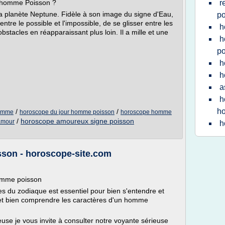
n homme Poisson ?
r
a planète Neptune. Fidèle à son image du signe d'Eau,
po
tre le possible et l'impossible, de se glisser entre les
h
bstacles en réapparaissant plus loin. Il a mille et une
h
po
h
h
a
h
h
/
/
homme
horoscope du jour homme poisson
horoscope homme
/
horoscope amoureux signe poisson
amour
h
son - horoscope-site.com
homme poisson
es du zodiaque est essentiel pour bien s'entendre et
 et bien comprendre les caractères d'un homme
euse je vous invite à consulter notre voyante sérieuse