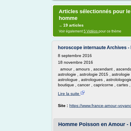
Articles sélectionnés pour l
homme
19 articles
→
Voir également
5 Vidéos
pour ce thème
horoscope internaute Archives 
8 septembre 2016
18 novembre 2016
amour , amours , ascendant , ascendants
astrologie , astrologie 2015 , astrologie
astrologue , astrologues , astrolologogie
boutique , cancer , capricorne , cartes ,
Lire la suite
Site :
https://www.france-amour-voyanc
Homme Poisson en Amour - 