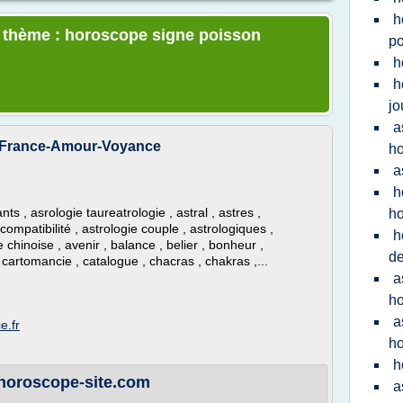
h
e thème : horoscope signe poisson
po
h
h
jo
a
- France-Amour-Voyance
h
a
h
 , asrologie taureatrologie , astral , astres ,
h
 compatibilité , astrologie couple , astrologiques ,
h
 chinoise , avenir , balance , belier , bonheur ,
d
 cartomancie , catalogue , chacras , chakras ,...
a
h
a
e.fr
h
h
horoscope-site.com
a