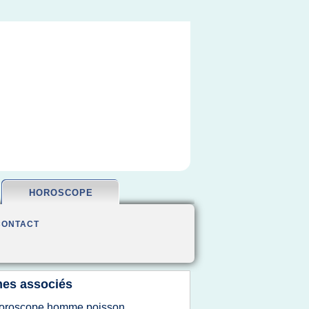
HOROSCOPE
CONTACT
es associés
oroscope homme poisson