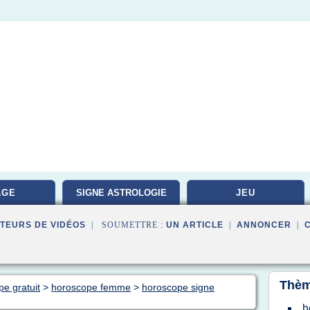
AGE
SIGNE ASTROLOGIE
JEU
TEURS DE VIDÉOS
| SOUMETTRE :
UN ARTICLE
|
ANNONCER
|
Thèm
pe gratuit
>
horoscope femme
>
horoscope signe
h