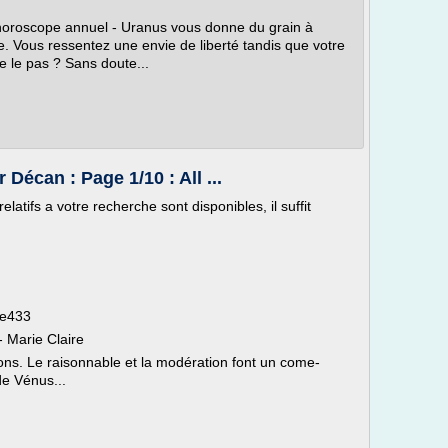
horoscope annuel - Uranus vous donne du grain à
 Vous ressentez une envie de liberté tandis que votre
e le pas ? Sans doute...
écan : Page 1/10 : All ...
latifs a votre recherche sont disponibles, il suffit
le433
 Marie Claire
ns. Le raisonnable et la modération font un come-
de Vénus...