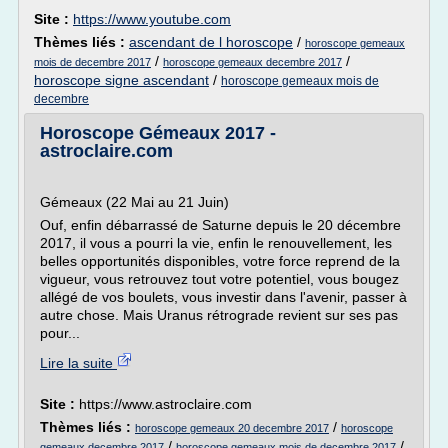
Site :
https://www.youtube.com
Thèmes liés :
ascendant de l horoscope
/
horoscope gemeaux
/
/
mois de decembre 2017
horoscope gemeaux decembre 2017
horoscope signe ascendant
/
horoscope gemeaux mois de
decembre
Horoscope Gémeaux 2017 -
astroclaire.com
Gémeaux (22 Mai au 21 Juin)
Ouf, enfin débarrassé de Saturne depuis le 20 décembre
2017, il vous a pourri la vie, enfin le renouvellement, les
belles opportunités disponibles, votre force reprend de la
vigueur, vous retrouvez tout votre potentiel, vous bougez
allégé de vos boulets, vous investir dans l'avenir, passer à
autre chose. Mais Uranus rétrograde revient sur ses pas
pour...
Lire la suite
Site :
https://www.astroclaire.com
Thèmes liés :
/
horoscope gemeaux 20 decembre 2017
horoscope
/
/
gemeaux decembre 2017
horoscope gemeaux mois de decembre 2017