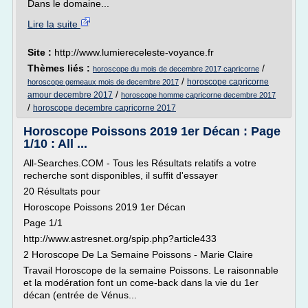
Dans le domaine...
Lire la suite
Site :
http://www.lumiereceleste-voyance.fr
Thèmes liés :
/
horoscope du mois de decembre 2017 capricorne
/
horoscope capricorne
horoscope gemeaux mois de decembre 2017
/
amour decembre 2017
horoscope homme capricorne decembre 2017
/
horoscope decembre capricorne 2017
Horoscope Poissons 2019 1er Décan : Page
1/10 : All ...
All-Searches.COM - Tous les Résultats relatifs a votre
recherche sont disponibles, il suffit d'essayer
20 Résultats pour
Horoscope Poissons 2019 1er Décan
Page 1/1
http://www.astresnet.org/spip.php?article433
2 Horoscope De La Semaine Poissons - Marie Claire
Travail Horoscope de la semaine Poissons. Le raisonnable
et la modération font un come-back dans la vie du 1er
décan (entrée de Vénus...