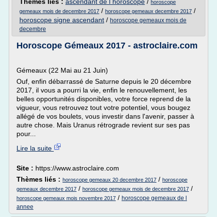
Thèmes liés :
ascendant de l horoscope
/
horoscope
/
/
gemeaux mois de decembre 2017
horoscope gemeaux decembre 2017
horoscope signe ascendant
/
horoscope gemeaux mois de
decembre
Horoscope Gémeaux 2017 - astroclaire.com
Gémeaux (22 Mai au 21 Juin)
Ouf, enfin débarrassé de Saturne depuis le 20 décembre
2017, il vous a pourri la vie, enfin le renouvellement, les
belles opportunités disponibles, votre force reprend de la
vigueur, vous retrouvez tout votre potentiel, vous bougez
allégé de vos boulets, vous investir dans l'avenir, passer à
autre chose. Mais Uranus rétrograde revient sur ses pas
pour...
Lire la suite
Site :
https://www.astroclaire.com
Thèmes liés :
/
horoscope gemeaux 20 decembre 2017
horoscope
/
/
gemeaux decembre 2017
horoscope gemeaux mois de decembre 2017
/
horoscope gemeaux de l
horoscope gemeaux mois novembre 2017
annee