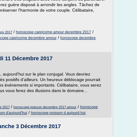
erez guère disposé à arrondir les angles. Tâchez de
réserver l'harmonie de votre couple. Célibataire,
/
/
horoscope capricorne amour decembre 2017
bre 2017
/
scope capricorne decembre amour
horoscope decembre
i 11 Décembre 2017
, aujourd'hui sur le plan conjugal. Vous devriez
s positifs d'ailleurs. Un heureux déblocage pourrait
les événements si importants. Célibataire, vous serez
s vous ferez des illusions dans le domaine...
/
/
horoscope
e 2017
horoscope poisson decembre 2017 amour
/
on d'aujourd'hui
horoscope poisson d aujourd hui
anche 3 Décembre 2017