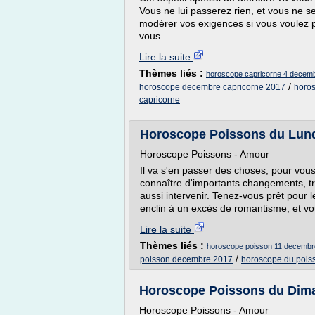
Vous ne lui passerez rien, et vous ne s
modérer vos exigences si vous voulez p
vous...
Lire la suite
Thèmes liés :
horoscope capricorne 4 decem
/
horoscope decembre capricorne 2017
horo
capricorne
Horoscope Poissons du Lund
Horoscope Poissons - Amour
Il va s'en passer des choses, pour vous
connaître d'importants changements, trè
aussi intervenir. Tenez-vous prêt pour 
enclin à un excès de romantisme, et vou
Lire la suite
Thèmes liés :
horoscope poisson 11 decembr
/
poisson decembre 2017
horoscope du poiss
Horoscope Poissons du Dim
Horoscope Poissons - Amour