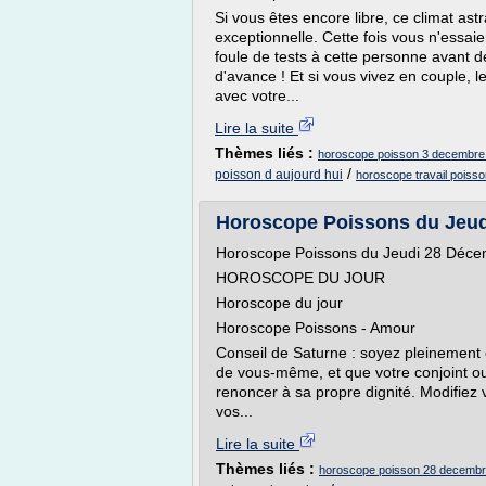
Si vous êtes encore libre, ce climat as
exceptionnelle. Cette fois vous n'essa
foule de tests à cette personne avant d
d'avance ! Et si vous vivez en couple, l
avec votre...
Lire la suite
Thèmes liés :
horoscope poisson 3 decembre
/
poisson d aujourd hui
horoscope travail pois
Horoscope Poissons du Jeud
Horoscope Poissons du Jeudi 28 Déc
HOROSCOPE DU JOUR
Horoscope du jour
Horoscope Poissons - Amour
Conseil de Saturne : soyez pleinement 
de vous-même, et que votre conjoint ou
renoncer à sa propre dignité. Modifiez
vos...
Lire la suite
Thèmes liés :
horoscope poisson 28 decembr