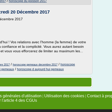
/
horoscope du poisson 2017
 2017
redi 20 Décembre 2017
Décembre 2017
d'hui ! Vos relations avec l'homme (la femme) de votre
a confiance et la complicité. Vous aurez autant besoin
, et vous vous efforcerez de limiter au maximum les...
/
/
horoscope
re 2017
horoscope gemeaux decembre 2017
/
ui gemeaux
horoscope d aujourd hui gemeaux
 générales d'utilisation
|
Utilisation des cookies
|
Contact à pro
r l'article 4 des CGUs