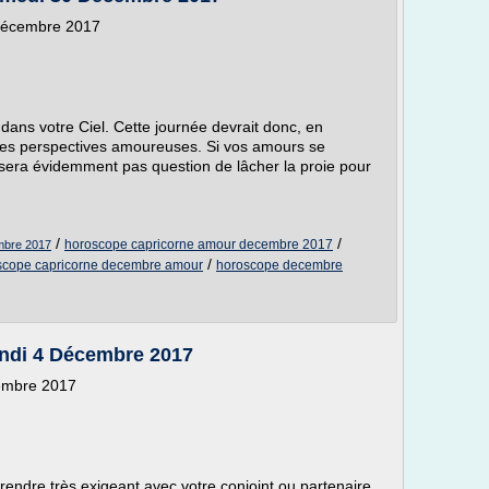
Décembre 2017
dans votre Ciel. Cette journée devrait donc, en
les perspectives amoureuses. Si vos amours se
e sera évidemment pas question de lâcher la proie pour
/
/
horoscope capricorne amour decembre 2017
mbre 2017
/
scope capricorne decembre amour
horoscope decembre
ndi 4 Décembre 2017
embre 2017
endre très exigeant avec votre conjoint ou partenaire.