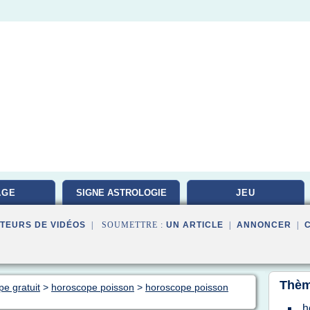
AGE
SIGNE ASTROLOGIE
JEU
TEURS DE VIDÉOS
| SOUMETTRE :
UN ARTICLE
|
ANNONCER
|
Thèm
pe gratuit
>
horoscope poisson
>
horoscope poisson
h