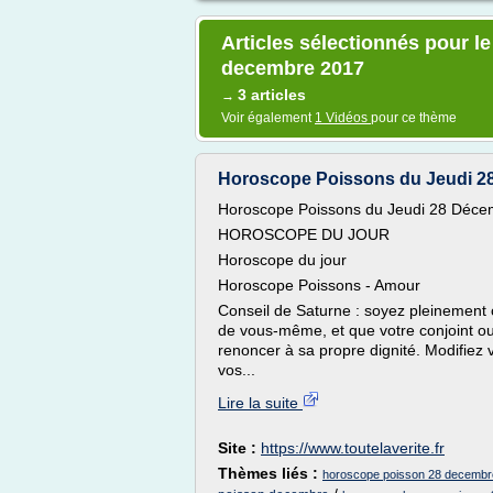
Articles sélectionnés pour l
decembre 2017
3 articles
→
Voir également
1 Vidéos
pour ce thème
Horoscope Poissons du Jeudi 2
Horoscope Poissons du Jeudi 28 Déce
HOROSCOPE DU JOUR
Horoscope du jour
Horoscope Poissons - Amour
Conseil de Saturne : soyez pleinement 
de vous-même, et que votre conjoint ou
renoncer à sa propre dignité. Modifiez
vos...
Lire la suite
Site :
https://www.toutelaverite.fr
Thèmes liés :
horoscope poisson 28 decembr