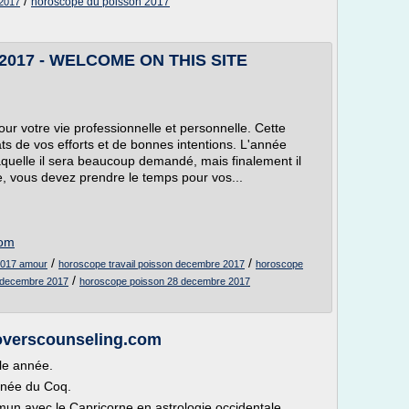
/
horoscope du poisson 2017
2017
 2017 - WELCOME ON THIS SITE
ur votre vie professionnelle et personnelle. Cette
ats de vos efforts et de bonnes intentions. L'année
quelle il sera beaucoup demandé, mais finalement il
, vous devez prendre le temps pour vos...
com
/
/
2017 amour
horoscope travail poisson decembre 2017
horoscope
/
 decembre 2017
horoscope poisson 28 decembre 2017
overscounseling.com
le année.
année du Coq.
n avec le Capricorne en astrologie occidentale.