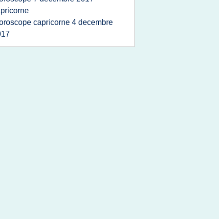
pricorne
oroscope capricorne 4 decembre
017