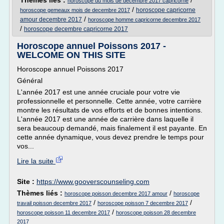
Thèmes liés :
/
horoscope du mois de decembre 2017 capricorne
/
horoscope capricorne
horoscope gemeaux mois de decembre 2017
/
amour decembre 2017
horoscope homme capricorne decembre 2017
/
horoscope decembre capricorne 2017
Horoscope annuel Poissons 2017 -
WELCOME ON THIS SITE
Horoscope annuel Poissons 2017
Général
L'année 2017 est une année cruciale pour votre vie
professionnelle et personnelle. Cette année, votre carrière
montre les résultats de vos efforts et de bonnes intentions.
L'année 2017 est une année de carrière dans laquelle il
sera beaucoup demandé, mais finalement il est payante. En
cette année dynamique, vous devez prendre le temps pour
vos...
Lire la suite
Site :
https://www.gooverscounseling.com
Thèmes liés :
/
horoscope poisson decembre 2017 amour
horoscope
/
/
travail poisson decembre 2017
horoscope poisson 7 decembre 2017
/
horoscope poisson 11 decembre 2017
horoscope poisson 28 decembre
2017