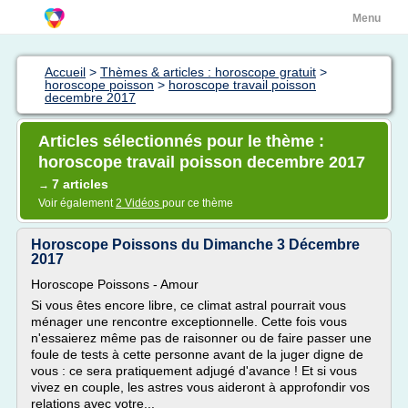
Menu
Accueil
>
Thèmes & articles : horoscope gratuit
>
horoscope poisson
>
horoscope travail poisson
decembre 2017
Articles sélectionnés pour le thème :
horoscope travail poisson decembre 2017
7 articles
→
Voir également
2 Vidéos
pour ce thème
Horoscope Poissons du Dimanche 3 Décembre
2017
Horoscope Poissons - Amour
Si vous êtes encore libre, ce climat astral pourrait vous
ménager une rencontre exceptionnelle. Cette fois vous
n'essaierez même pas de raisonner ou de faire passer une
foule de tests à cette personne avant de la juger digne de
vous : ce sera pratiquement adjugé d'avance ! Et si vous
vivez en couple, les astres vous aideront à approfondir vos
relations avec votre...