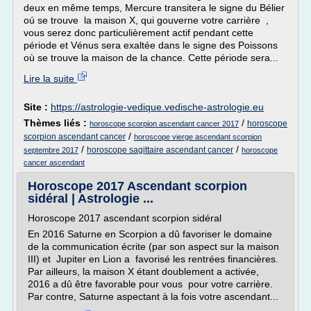
deux en même temps, Mercure transitera le signe du Bélier
oú se trouve la maison X, qui gouverne votre carrière ,
vous serez donc particulièrement actif pendant cette
période et Vénus sera exaltée dans le signe des Poissons
où se trouve la maison de la chance. Cette période sera...
Lire la suite
Site :
https://astrologie-vedique.vedische-astrologie.eu
Thèmes liés :
/
horoscope
horoscope scorpion ascendant cancer 2017
/
scorpion ascendant cancer
horoscope vierge ascendant scorpion
/
/
horoscope sagittaire ascendant cancer
septembre 2017
horoscope
cancer ascendant
Horoscope 2017 Ascendant scorpion
sidéral | Astrologie ...
Horoscope 2017 ascendant scorpion sidéral
En 2016 Saturne en Scorpion a dû favoriser le domaine
de la communication écrite (par son aspect sur la maison
III) et Jupiter en Lion a favorisé les rentrées financières.
Par ailleurs, la maison X étant doublement a activée,
2016 a dû être favorable pour vous pour votre carrière.
Par contre, Saturne aspectant à la fois votre ascendant...