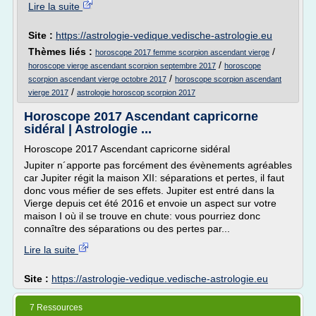
Lire la suite
Site :
https://astrologie-vedique.vedische-astrologie.eu
Thèmes liés :
/
horoscope 2017 femme scorpion ascendant vierge
/
horoscope vierge ascendant scorpion septembre 2017
horoscope
/
scorpion ascendant vierge octobre 2017
horoscope scorpion ascendant
/
vierge 2017
astrologie horoscop scorpion 2017
Horoscope 2017 Ascendant capricorne
sidéral | Astrologie ...
Horoscope 2017 Ascendant capricorne sidéral
Jupiter n´apporte pas forcément des évènements agréables
car Jupiter régit la maison XII: séparations et pertes, il faut
donc vous méfier de ses effets. Jupiter est entré dans la
Vierge depuis cet été 2016 et envoie un aspect sur votre
maison I où il se trouve en chute: vous pourriez donc
connaître des séparations ou des pertes par...
Lire la suite
Site :
https://astrologie-vedique.vedische-astrologie.eu
7 Ressources