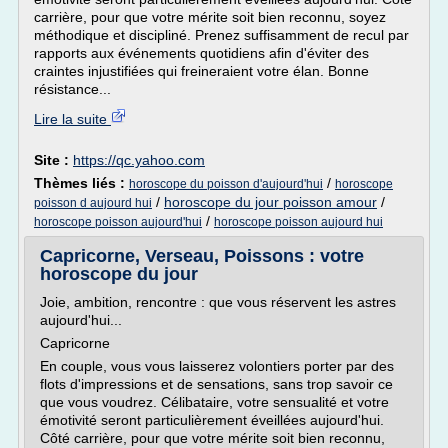
carrière, pour que votre mérite soit bien reconnu, soyez
méthodique et discipliné. Prenez suffisamment de recul par
rapports aux événements quotidiens afin d'éviter des
craintes injustifiées qui freineraient votre élan. Bonne
résistance...
Lire la suite
Site :
https://qc.yahoo.com
Thèmes liés :
/
horoscope du poisson d'aujourd'hui
horoscope
/
horoscope du jour poisson amour
/
poisson d aujourd hui
/
horoscope poisson aujourd'hui
horoscope poisson aujourd hui
Capricorne, Verseau, Poissons : votre
horoscope du jour
Joie, ambition, rencontre : que vous réservent les astres
aujourd'hui...
Capricorne
En couple, vous vous laisserez volontiers porter par des
flots d'impressions et de sensations, sans trop savoir ce
que vous voudrez. Célibataire, votre sensualité et votre
émotivité seront particulièrement éveillées aujourd'hui.
Côté carrière, pour que votre mérite soit bien reconnu,