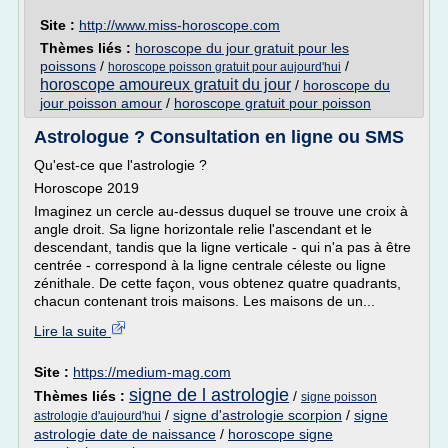
Site :
http://www.miss-horoscope.com
Thèmes liés :
horoscope du jour gratuit pour les
poissons
/
/
horoscope poisson gratuit pour aujourd'hui
horoscope amoureux gratuit du jour
/
horoscope du
jour poisson amour
/
horoscope gratuit pour poisson
Astrologue ? Consultation en ligne ou SMS
Qu'est-ce que l'astrologie ?
Horoscope 2019
Imaginez un cercle au-dessus duquel se trouve une croix à
angle droit. Sa ligne horizontale relie l'ascendant et le
descendant, tandis que la ligne verticale - qui n'a pas à être
centrée - correspond à la ligne centrale céleste ou ligne
zénithale. De cette façon, vous obtenez quatre quadrants,
chacun contenant trois maisons. Les maisons de un...
Lire la suite
Site :
https://medium-mag.com
signe de l astrologie
Thèmes liés :
/
signe poisson
/
signe d'astrologie scorpion
/
signe
astrologie d'aujourd'hui
astrologie date de naissance
/
horoscope signe