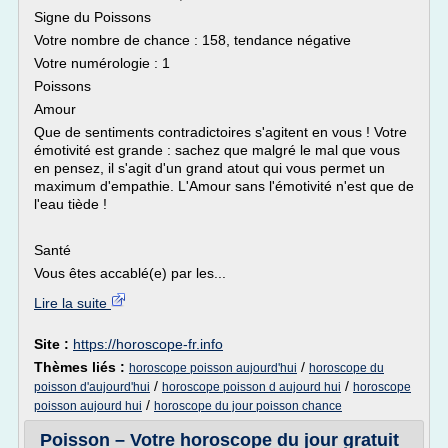
Signe du Poissons
Votre nombre de chance : 158, tendance négative
Votre numérologie : 1
Poissons
Amour
Que de sentiments contradictoires s'agitent en vous ! Votre
émotivité est grande : sachez que malgré le mal que vous
en pensez, il s'agit d'un grand atout qui vous permet un
maximum d'empathie. L'Amour sans l'émotivité n'est que de
l'eau tiède !
Santé
Vous êtes accablé(e) par les...
Lire la suite
Site :
https://horoscope-fr.info
Thèmes liés :
/
horoscope poisson aujourd'hui
horoscope du
/
/
poisson d'aujourd'hui
horoscope poisson d aujourd hui
horoscope
/
poisson aujourd hui
horoscope du jour poisson chance
Poisson – Votre horoscope du jour gratuit