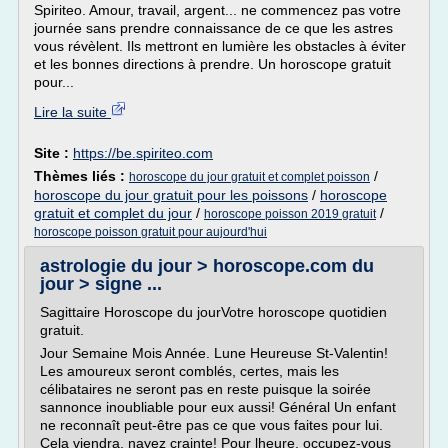
Spiriteo. Amour, travail, argent... ne commencez pas votre
journée sans prendre connaissance de ce que les astres
vous révèlent. Ils mettront en lumière les obstacles à éviter
et les bonnes directions à prendre. Un horoscope gratuit
pour...
Lire la suite
Site :
https://be.spiriteo.com
Thèmes liés :
/
horoscope du jour gratuit et complet poisson
horoscope du jour gratuit pour les poissons
/
horoscope
gratuit et complet du jour
/
/
horoscope poisson 2019 gratuit
horoscope poisson gratuit pour aujourd'hui
astrologie du jour > horoscope.com du
jour > signe ...
Sagittaire Horoscope du jourVotre horoscope quotidien
gratuit.
Jour Semaine Mois Année. Lune Heureuse St-Valentin!
Les amoureux seront comblés, certes, mais les
célibataires ne seront pas en reste puisque la soirée
sannonce inoubliable pour eux aussi! Général Un enfant
ne reconnaît peut-être pas ce que vous faites pour lui.
Cela viendra, nayez crainte! Pour lheure, occupez-vous