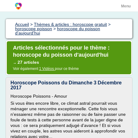
Menu
Accueil
>
Thèmes & articles : horoscope gratuit
>
horoscope poisson
>
horoscope du poisson
d'aujourd'hui
Articles sélectionnés pour le thème :
horoscope du poisson d'aujourd'hui
27 articles
→
Voir également
1 Vidéos
pour ce thème
Horoscope Poissons du Dimanche 3 Décembre
2017
Horoscope Poissons - Amour
Si vous êtes encore libre, ce climat astral pourrait vous
ménager une rencontre exceptionnelle. Cette fois vous
n'essaierez même pas de raisonner ou de faire passer une
foule de tests à cette personne avant de la juger digne de
vous : ce sera pratiquement adjugé d'avance ! Et si vous
vivez en couple, les astres vous aideront à approfondir vos
relations avec votre...