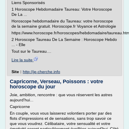
Liens Sponsorisés
1 Horoscope Hebdomadaire Taureau: Votre Horoscope
De La ...
Horoscope hebdomadaire du Taureau: votre horoscope
de la semaine gratuit. Horoscope.fr Voyance et Astrologie
https://www.horoscope.fr/horoscopes/hebdomadaire/taureau.htm
2 Horoscope Taureau De La Semaine : Horoscope Hebdo
... - Elle
Tout sur le Taureau....
Lire la suite
Site :
http://je-cherche.info
Capricorne, Verseau, Poissons : votre
horoscope du jour
Joie, ambition, rencontre : que vous réservent les astres
aujourd'hui...
Capricorne
En couple, vous vous laisserez volontiers porter par des
flots d'impressions et de sensations, sans trop savoir ce
que vous voudrez. Célibataire, votre sensualité et votre
émotivité seront particulièrement éveillées aujourd'hui. Côté