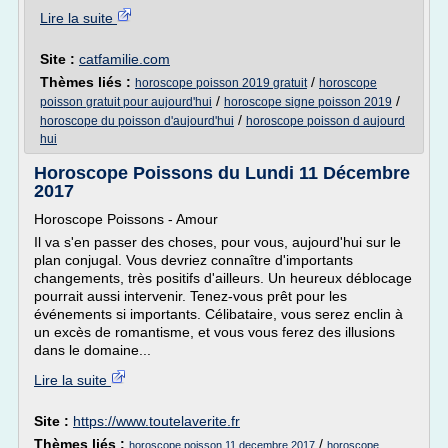
Lire la suite
Site :
catfamilie.com
Thèmes liés :
/
horoscope poisson 2019 gratuit
horoscope
/
/
poisson gratuit pour aujourd'hui
horoscope signe poisson 2019
/
horoscope du poisson d'aujourd'hui
horoscope poisson d aujourd
hui
Horoscope Poissons du Lundi 11 Décembre
2017
Horoscope Poissons - Amour
Il va s'en passer des choses, pour vous, aujourd'hui sur le
plan conjugal. Vous devriez connaître d'importants
changements, très positifs d'ailleurs. Un heureux déblocage
pourrait aussi intervenir. Tenez-vous prêt pour les
événements si importants. Célibataire, vous serez enclin à
un excès de romantisme, et vous vous ferez des illusions
dans le domaine...
Lire la suite
Site :
https://www.toutelaverite.fr
Thèmes liés :
/
horoscope poisson 11 decembre 2017
horoscope