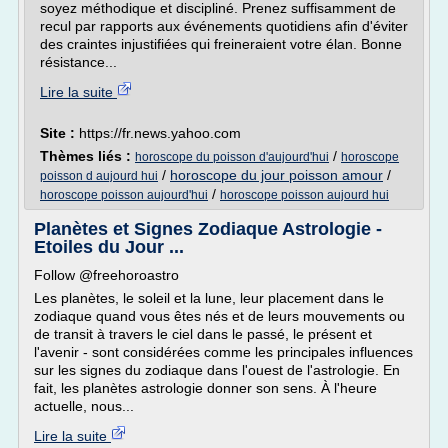
soyez méthodique et discipliné. Prenez suffisamment de
recul par rapports aux événements quotidiens afin d'éviter
des craintes injustifiées qui freineraient votre élan. Bonne
résistance...
Lire la suite
Site :
https://fr.news.yahoo.com
Thèmes liés :
/
horoscope du poisson d'aujourd'hui
horoscope
/
horoscope du jour poisson amour
/
poisson d aujourd hui
/
horoscope poisson aujourd'hui
horoscope poisson aujourd hui
Planètes et Signes Zodiaque Astrologie -
Etoiles du Jour ...
Follow @freehoroastro
Les planètes, le soleil et la lune, leur placement dans le
zodiaque quand vous êtes nés et de leurs mouvements ou
de transit à travers le ciel dans le passé, le présent et
l'avenir - sont considérées comme les principales influences
sur les signes du zodiaque dans l'ouest de l'astrologie. En
fait, les planètes astrologie donner son sens. À l'heure
actuelle, nous...
Lire la suite