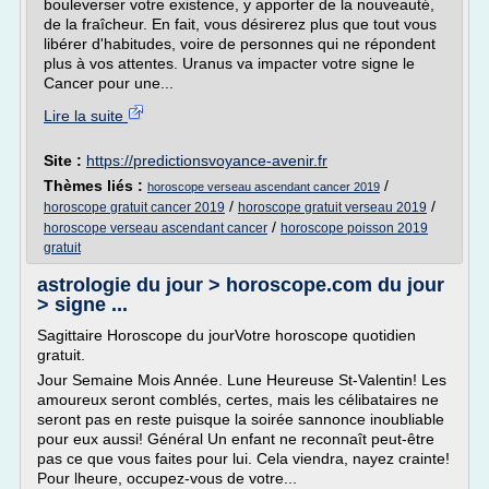
bouleverser votre existence, y apporter de la nouveauté,
de la fraîcheur. En fait, vous désirerez plus que tout vous
libérer d'habitudes, voire de personnes qui ne répondent
plus à vos attentes. Uranus va impacter votre signe le
Cancer pour une...
Lire la suite
Site :
https://predictionsvoyance-avenir.fr
Thèmes liés :
/
horoscope verseau ascendant cancer 2019
/
/
horoscope gratuit cancer 2019
horoscope gratuit verseau 2019
/
horoscope verseau ascendant cancer
horoscope poisson 2019
gratuit
astrologie du jour > horoscope.com du jour
> signe ...
Sagittaire Horoscope du jourVotre horoscope quotidien
gratuit.
Jour Semaine Mois Année. Lune Heureuse St-Valentin! Les
amoureux seront comblés, certes, mais les célibataires ne
seront pas en reste puisque la soirée sannonce inoubliable
pour eux aussi! Général Un enfant ne reconnaît peut-être
pas ce que vous faites pour lui. Cela viendra, nayez crainte!
Pour lheure, occupez-vous de votre...