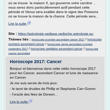
oú se trouve la maison X, qui gouverne votre carrière ,
vous serez donc particulièrement actif pendant cette
période et Vénus sera exaltée dans le signe des Poissons
où se trouve la maison de la chance. Cette période sera...
Lire la suite
Site :
https://astrologie-vedique.vedische-astrologie.eu
Thèmes liés :
/
horoscope
horoscope scorpion ascendant cancer 2017
/
scorpion ascendant cancer
horoscope vierge ascendant scorpion
/
/
horoscope sagittaire ascendant cancer
septembre 2017
horoscope
cancer ascendant
Horoscope 2017: Cancer
Bonjour et bienvenue dans cette vidéo horoscope 2017
pour les Cancer, ascendant Cancer et lune de naissance
en Cancer.
Je me suis servie de trois jeux:
- le tarot de druides de Phillip et Stephanie Carr-Gomm
- l'oracle des fées de Doreen...
Lire la suite