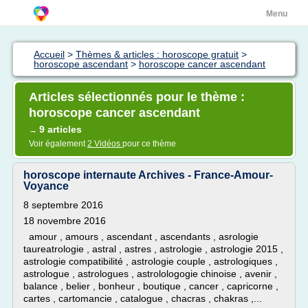
Menu
Accueil
>
Thèmes & articles : horoscope gratuit
>
horoscope ascendant
>
horoscope cancer ascendant
Articles sélectionnés pour le thème :
horoscope cancer ascendant
9 articles
→
Voir également
2 Vidéos
pour ce thème
horoscope internaute Archives - France-Amour-
Voyance
8 septembre 2016
18 novembre 2016
amour , amours , ascendant , ascendants , asrologie
taureatrologie , astral , astres , astrologie , astrologie 2015 ,
astrologie compatibilité , astrologie couple , astrologiques ,
astrologue , astrologues , astrolologogie chinoise , avenir ,
balance , belier , bonheur , boutique , cancer , capricorne ,
cartes , cartomancie , catalogue , chacras , chakras ,...