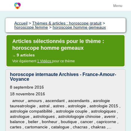
Menu
Accueil
>
Thèmes & articles : horoscope gratuit
>
horoscope femme
>
horoscope homme gemeaux
Articles sélectionnés pour le thème :
horoscope homme gemeaux
9 articles
→
Voir également
1 Vidéos
pour ce thème
horoscope internaute Archives - France-Amour-
Voyance
8 septembre 2016
18 novembre 2016
amour , amours , ascendant , ascendants , asrologie
taureatrologie , astral , astres , astrologie , astrologie 2015 ,
astrologie compatibilité , astrologie couple , astrologiques ,
astrologue , astrologues , astrolologogie chinoise , avenir ,
balance , belier , bonheur , boutique , cancer , capricorne ,
cartes , cartomancie , catalogue , chacras , chakras ,...