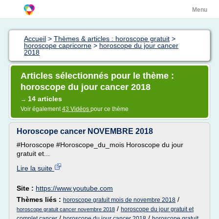
Menu
Accueil
>
Thèmes & articles : horoscope gratuit
>
horoscope capricorne
>
horoscope du jour cancer
2018
Articles sélectionnés pour le thème :
horoscope du jour cancer 2018
14 articles
→
Voir également
43 Vidéos
pour ce thème
Horoscope cancer NOVEMBRE 2018
#Horoscope #Horoscope_du_mois Horoscope du jour
gratuit et...
Lire la suite
Site :
https://www.youtube.com
Thèmes liés :
/
horoscope gratuit mois de novembre 2018
/
horoscope du jour gratuit et
horoscope gratuit cancer novembre 2018
/
/
complet cancer
horoscope du jour cancer 2018
horoscope gratuit