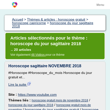
Menu
Accueil
>
Thèmes & articles : horoscope gratuit
>
horoscope capricorne
>
horoscope du jour sagittaire
2018
Articles sélectionnés pour le thème :
horoscope du jour sagittaire 2018
20 articles
→
Voir également
48 Vidéos
pour ce thème
Horoscope sagittaire NOVEMBRE 2018
#Horoscope #Horoscope_du_mois Horoscope du jour
gratuit et...
Lire la suite
Site :
https://www.youtube.com
Thèmes liés :
/
horoscope gratuit mois de novembre 2018
/
horoscope du jour sagittaire 2018
horoscope gratuit mois de
/
horoscope du jour sagittaire gratuit
/
horoscope
novembre