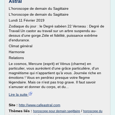
Astral
L'horoscope de demain du Sagittaire
L'horoscope de demain du Sagittaire
Lundi 11 Février 2019
Zodiaque du jour : le Degré sabéen 22 Verseau : Degré de
Travail.Un castor au travail sur un arbre suspendu au-
dessus d'une gorge.Zèle et fidélité, puissance extrême
d'endurance.
Climat général
Harmonie
Relations
Le cosmos, Mercure (esprit) et Vénus (charme) en
particulier, vous auréolent d'une grâce particulière, d'un
magnétisme qui n'appartient qu'à vous. Journée riche en
émotions ! Vous en perdriez presque votre flegme
légendaire. Mais ce n'est pas trop grave. Il faut savoir
s'amuser et donner du corps, et du...
Lire la suite
Site :
http://www.cafeastral.com
Thèmes liés :
/
horoscope pour demain sagittaire
horoscope du