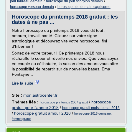
/
/
jour taureau demain
horoscope du jour scorpion demain
/
horoscope verseau demain
horoscope de demain capricorne
Horoscope du printemps 2018 gratuit : les
dates à ne pas ...
Notre horoscope du printemps 2018 vous dit tout :
amours, travail, santé. Cliquez sur votre signe
astrologique et découvrez vite votre horoscope, fini
d'hiberner !
Sortez de votre torpeur ! Ce printemps 2018 nous
réchauffe le coeur et réveille nos envies. Que vous soyez
en couple ou célibataire, la saison des amours vous offre
la possibilité de repartir sur de nouvelles bases, Ema
Fontayne...
Lire la suite
Site :
mon.astrocenter.fr
Thèmes liés :
/
horoscope
horoscope printemps 2007 gratuit
gratuit pour l'annee 2018
/
horoscope gratuit mois de mai 2018
/
horoscope gratuit amour 2018
/
horoscope 2018 gemeaux
femme gratuit