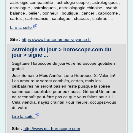
astrologie compatibilité , astrologie couple , astrologiques ,
astrologue , astrologues , astrolologogie chinoise , avenir ,
balance , belier , bonheur , boutique , cancer , capricorne ,
cartes , cartomancie , catalogue , chacras , chakras ,...
Lire la suite
Site :
https://www.france-amour-voyance.fr
astrologie du jour > horoscope.com du
jour > signe ...
Sagittaire Horoscope du jourVotre horoscope quotidien
gratuit.
Jour Semaine Mois Année. Lune Heureuse St-Valentin!
Les amoureux seront comblés, certes, mais les
célibataires ne seront pas en reste puisque la soirée
sannonce inoubliable pour eux aussi! Général Un enfant
ne reconnaît peut-être pas ce que vous faites pour lui.
Cela viendra, nayez crainte! Pour lheure, occupez-vous
de votre...
Lire la suite
Site :
http://www.ptit-horoscope.com