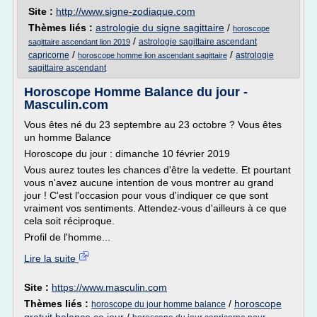
Site :
http://www.signe-zodiaque.com
Thèmes liés :
astrologie du signe sagittaire
/
horoscope
/
astrologie sagittaire ascendant
sagittaire ascendant lion 2019
/
/
capricorne
astrologie
horoscope homme lion ascendant sagittaire
sagittaire ascendant
Horoscope Homme Balance du jour -
Masculin.com
Vous êtes né du 23 septembre au 23 octobre ? Vous êtes
un homme Balance
Horoscope du jour : dimanche 10 février 2019
Vous aurez toutes les chances d'être la vedette. Et pourtant
vous n'avez aucune intention de vous montrer au grand
jour ! C'est l'occasion pour vous d'indiquer ce que sont
vraiment vos sentiments. Attendez-vous d'ailleurs à ce que
cela soit réciproque.
Profil de l'homme...
Lire la suite
Site :
https://www.masculin.com
Thèmes liés :
/
horoscope
horoscope du jour homme balance