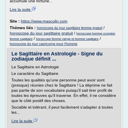
accumulé une fortune...
Lire la suite
Site :
https://www.masculin.com
Thèmes liés :
/
horoscope du jour sagittaire femme gratuit
horoscope du jour sagittaire gratuit
/
horoscope homme scorpion
/
/
femme sagittaire
horoscope femme vierge et homme sagittaire
horoscope du jour capricorne pour l'homme
Le Sagittaire en Astrologie - Signe du
zodiaque définit ...
Le Sagittaire en Astrologie
Le caractère du Sagittaire
Toutes les qualités qu'une personne peut avoir sont
(presque) réunies chez le Sagittaire ! La déprime ne fait
pas partie de son vocabulaire puisqu'il sait tirer profit de
toutes les épreuves qu'il traverse. En effet, il ne considère
que le côté positif des choses.
Sociable et tolérant, il peut facilement s'adapter à toutes
les...
Lire la suite