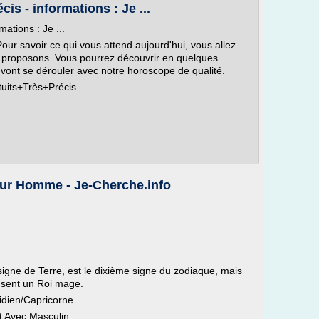
is - informations : Je ...
ations : Je ...
Pour savoir ce qui vous attend aujourd'hui, vous allez
s proposons. Vous pourrez découvrir en quelques
vont se dérouler avec notre horoscope de qualité.
tuits+Très+Précis
ur Homme - Je-Cherche.info
e
signe de Terre, est le dixième signe du zodiaque, mais
e sent un Roi mage.
tidien/Capricorne
 Avec Masculin