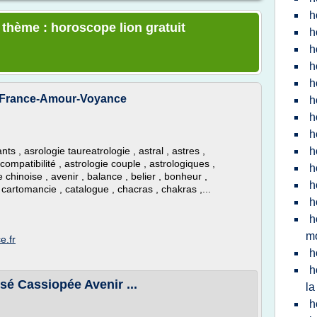
h
 thème : horoscope lion gratuit
h
h
h
h
- France-Amour-Voyance
h
h
h
 , asrologie taureatrologie , astral , astres ,
h
 compatibilité , astrologie couple , astrologiques ,
h
 chinoise , avenir , balance , belier , bonheur ,
h
 cartomancie , catalogue , chacras , chakras ,...
h
h
m
e.fr
h
h
sé Cassiopée Avenir ...
la
h