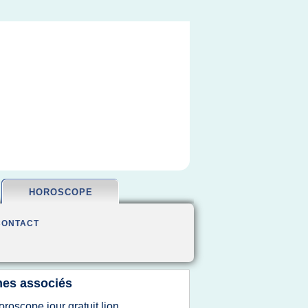
HOROSCOPE
CONTACT
es associés
oroscope jour gratuit lion