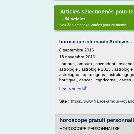
Articles sélectionnés pour le
54 articles
→
Voir également
41 Vidéos
pour ce thème
horoscope internaute Archives 
8 septembre 2016
18 novembre 2016
amour , amours , ascendant , ascendants
astrologie , astrologie 2015 , astrologie
astrologue , astrologues , astrolologogie
boutique , cancer , capricorne , cartes ,
Lire la suite
Site :
https://www.france-amour-voyanc
horoscope gratuit personnali
HOROSCOPE PERSONNALISE