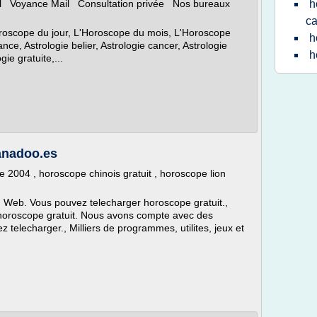
el Voyance Mail Consultation privée Nos bureaux
h
ca
roscope du jour, L'Horoscope du mois, L'Horoscope
h
nce, Astrologie belier, Astrologie cancer, Astrologie
h
ie gratuite,...
anadoo.es
 2004 , horoscope chinois gratuit , horoscope lion
Web. Vous pouvez telecharger horoscope gratuit.,
horoscope gratuit. Nous avons compte avec des
telecharger., Milliers de programmes, utilites, jeux et