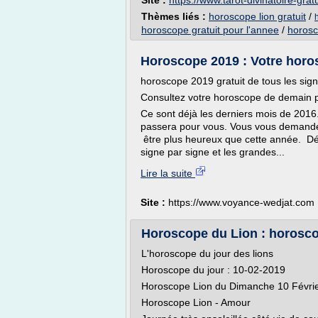
Site :
https://www.tarot-divinatoire-grat
Thèmes liés :
horoscope lion gratuit
/
horoscope gratuit pour l'annee
/
horosc
Horoscope 2019 : Votre horos
horoscope 2019 gratuit de tous les sign
Consultez votre horoscope de demain p
Ce sont déjà les derniers mois de 20
passera pour vous. Vous vous demandez
être plus heureux que cette année. Dé
signe par signe et les grandes...
Lire la suite
Site :
https://www.voyance-wedjat.com
Horoscope du Lion : horoscope
L'horoscope du jour des lions
Horoscope du jour : 10-02-2019
Horoscope Lion du Dimanche 10 Févri
Horoscope Lion - Amour