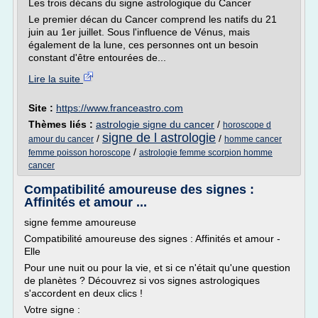
Les trois décans du signe astrologique du Cancer
Le premier décan du Cancer comprend les natifs du 21
juin au 1er juillet. Sous l'influence de Vénus, mais
également de la lune, ces personnes ont un besoin
constant d'être entourées de...
Lire la suite
Site :
https://www.franceastro.com
Thèmes liés :
astrologie signe du cancer
/
horoscope d
signe de l astrologie
/
/
amour du cancer
homme cancer
/
femme poisson horoscope
astrologie femme scorpion homme
cancer
Compatibilité amoureuse des signes :
Affinités et amour ...
signe femme amoureuse
Compatibilité amoureuse des signes : Affinités et amour -
Elle
Pour une nuit ou pour la vie, et si ce n'était qu'une question
de planètes ? Découvrez si vos signes astrologiques
s'accordent en deux clics !
Votre signe :