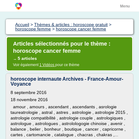
Menu
Accueil
>
Thèmes & articles : horoscope gratuit
>
horoscope femme
>
horoscope cancer femme
Articles sélectionnés pour le thème :
horoscope cancer femme
5 articles
→
Voir également
1 Vidéos
pour ce thème
horoscope internaute Archives - France-Amour-
Voyance
8 septembre 2016
18 novembre 2016
amour , amours , ascendant , ascendants , asrologie
taureatrologie , astral , astres , astrologie , astrologie 2015 ,
astrologie compatibilité , astrologie couple , astrologiques ,
astrologue , astrologues , astrolologogie chinoise , avenir ,
balance , belier , bonheur , boutique , cancer , capricorne ,
cartes , cartomancie , catalogue , chacras , chakras ,...