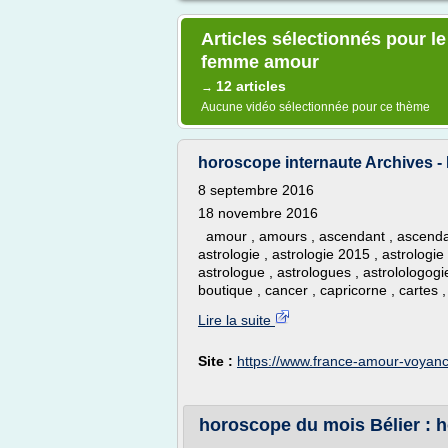
Articles sélectionnés pour l
femme amour
12 articles
→
Aucune vidéo sélectionnée pour ce thème
horoscope internaute Archives 
8 septembre 2016
18 novembre 2016
amour , amours , ascendant , ascendants
astrologie , astrologie 2015 , astrologie
astrologue , astrologues , astrolologogie
boutique , cancer , capricorne , cartes ,
Lire la suite
Site :
https://www.france-amour-voyanc
horoscope du mois Bélier : 