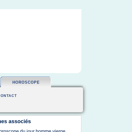
HOROSCOPE
CONTACT
es associés
oroscope du jour homme vierge