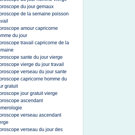
oroscope du jour gemaux
oroscope de la semaine poisson
avail
oroscope amour capricorne
omme du jour
oroscope travail capricorne de la
emaine
oroscope sante du jour vierge
oroscope vierge du jour travail
oroscope verseau du jour sante
oroscope capricorne homme du
ur gratuit
oroscope jour gratuit vierge
oroscope ascendant
umerologie
oroscope verseau ascendant
erge
oroscope verseau du jour des