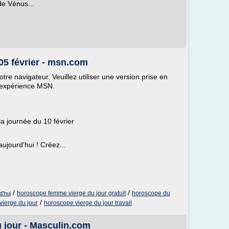
de Vénus...
05 février - msn.com
tre navigateur. Veuillez utiliser une version prise en
e expérience MSN.
 la journée du 10 février
aujourd'hui ! Créez...
/
/
horoscope femme vierge du jour gratuit
horoscope du
d'hui
/
ierge du jour
horoscope vierge du jour travail
jour - Masculin.com