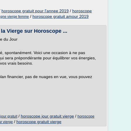
/
horoscope gratuit pour l'annee 2019
/
horoscope
/
horoscope gratuit amour 2019
igne vierge femme
la Vierge sur Horoscope ...
e du Jour
rté, spontanément. Voici une occasion à ne pas
qui sera prépondérante pour équilibrer vos énergies,
vos vrais besoins.
lan financier, pas de nuages en vue, vous pouvez
/
horoscope jour gratuit vierge
/
our gratuit
horoscope
/
horoscope gratuit vierge
r vierge