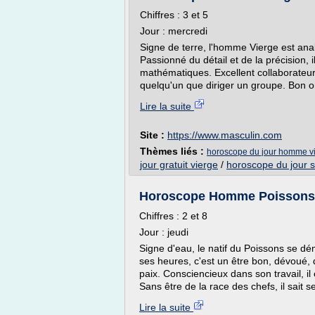
Chiffres : 3 et 5
Jour : mercredi
Signe de terre, l'homme Vierge est anal
Passionné du détail et de la précision, 
mathématiques. Excellent collaborateur,
quelqu'un que diriger un groupe. Bon or
Lire la suite
Site :
https://www.masculin.com
Thèmes liés :
horoscope du jour homme v
jour gratuit vierge
/
horoscope du jour s
Horoscope Homme Poissons d
Chiffres : 2 et 8
Jour : jeudi
Signe d'eau, le natif du Poissons se dé
ses heures, c'est un être bon, dévoué, dou
paix. Consciencieux dans son travail, il 
Sans être de la race des chefs, il sait s
Lire la suite