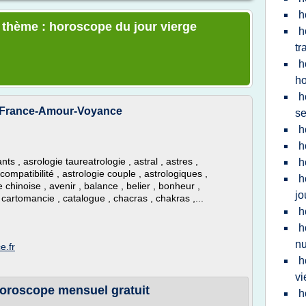
h
e thème : horoscope du jour vierge
h
tr
h
h
h
- France-Amour-Voyance
s
h
h
 , asrologie taureatrologie , astral , astres ,
h
 compatibilité , astrologie couple , astrologiques ,
h
 chinoise , avenir , balance , belier , bonheur ,
jo
 cartomancie , catalogue , chacras , chakras ,...
h
h
n
e.fr
h
vi
horoscope mensuel gratuit
h