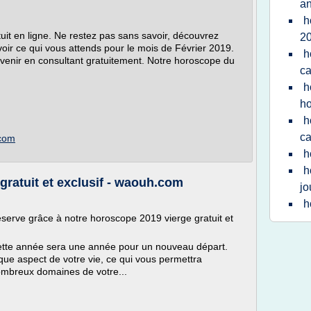
a
h
uit en ligne. Ne restez pas sans savoir, découvrez
2
ir ce qui vous attends pour le mois de Février 2019.
h
venir en consultant gratuitement. Notre horoscope du
ca
h
h
h
ca
.com
h
h
gratuit et exclusif - waouh.com
jo
h
serve grâce à notre horoscope 2019 vierge gratuit et
ette année sera une année pour un nouveau départ.
que aspect de votre vie, ce qui vous permettra
ombreux domaines de votre...