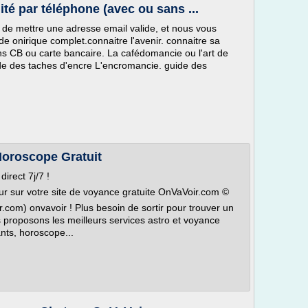
té par téléphone (avec ou sans ...
n de mettre une adresse email valide, et nous vous
de onirique complet.connaitre l'avenir. connaitre sa
ns CB ou carte bancaire. La cafédomancie ou l'art de
de des taches d'encre L'encromancie. guide des
Horoscope Gratuit
irect 7j/7 !
eur sur votre site de voyance gratuite OnVaVoir.com ©
r.com) onvavoir ! Plus besoin de sortir pour trouver un
s proposons les meilleurs services astro et voyance
ants, horoscope...