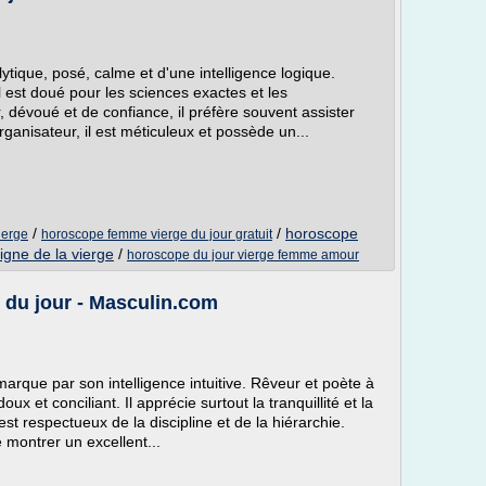
ytique, posé, calme et d'une intelligence logique.
il est doué pour les sciences exactes et les
 dévoué et de confiance, il préfère souvent assister
ganisateur, il est méticuleux et possède un...
/
/
horoscope
ierge
horoscope femme vierge du jour gratuit
igne de la vierge
/
horoscope du jour vierge femme amour
u jour - Masculin.com
marque par son intelligence intuitive. Rêveur et poète à
x et conciliant. Il apprécie surtout la tranquillité et la
est respectueux de la discipline et de la hiérarchie.
e montrer un excellent...