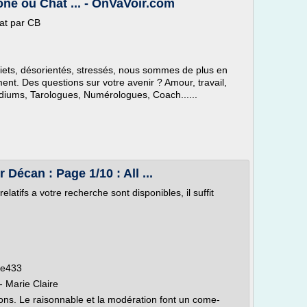
ne ou Chat ... - OnVaVoir.com
at par CB
uiets, désorientés, stressés, nous sommes de plus en
nt. Des questions sur votre avenir ? Amour, travail,
ediums, Tarologues, Numérologues, Coach......
écan : Page 1/10 : All ...
latifs a votre recherche sont disponibles, il suffit
cle433
 Marie Claire
ns. Le raisonnable et la modération font un come-