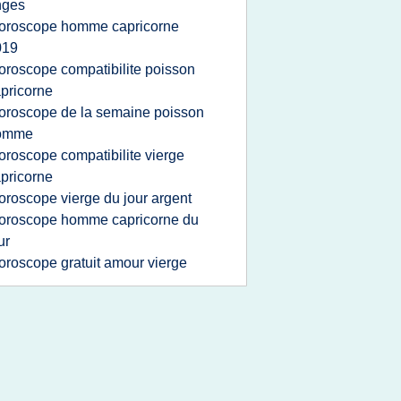
nges
oroscope homme capricorne
019
oroscope compatibilite poisson
pricorne
oroscope de la semaine poisson
omme
oroscope compatibilite vierge
pricorne
oroscope vierge du jour argent
oroscope homme capricorne du
ur
oroscope gratuit amour vierge