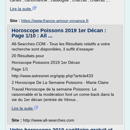
cartes , cartomancie , catalogue , chacras , chakras ,...
Lire la suite
Site :
https://www.france-amour-voyance.fr
Horoscope Poissons 2019 1er Décan :
Page 1/10 : All ...
All-Searches.COM - Tous les Résultats relatifs a votre
recherche sont disponibles, il suffit d'essayer
20 Résultats pour
Horoscope Poissons 2019 1er Décan
Page 1/1
http://www.astresnet.org/spip.php?article433
2 Horoscope De La Semaine Poissons - Marie Claire
Travail Horoscope de la semaine Poissons. Le
raisonnable et la modération font un come-back dans la
vie du 1er décan (entrée de Vénus...
Lire la suite
Site :
http://www.all-searches.com