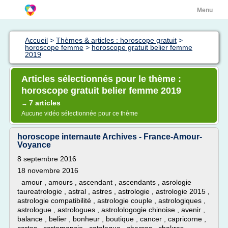
Menu
Accueil
>
Thèmes & articles : horoscope gratuit
>
horoscope femme
>
horoscope gratuit belier femme
2019
Articles sélectionnés pour le thème :
horoscope gratuit belier femme 2019
7 articles
→
Aucune vidéo sélectionnée pour ce thème
horoscope internaute Archives - France-Amour-
Voyance
8 septembre 2016
18 novembre 2016
amour , amours , ascendant , ascendants , asrologie
taureatrologie , astral , astres , astrologie , astrologie 2015 ,
astrologie compatibilité , astrologie couple , astrologiques ,
astrologue , astrologues , astrolologogie chinoise , avenir ,
balance , belier , bonheur , boutique , cancer , capricorne ,